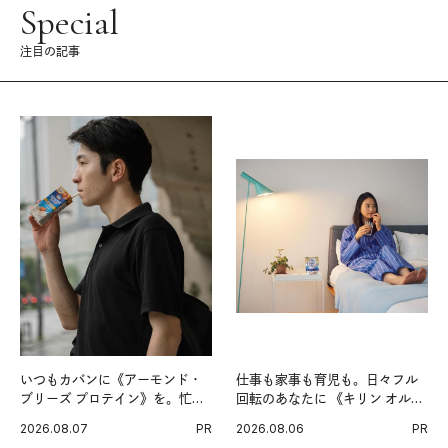
Special
注目の記事
いつもカバンに《アーモンド・
仕事も家事も育児も。日々フル
ブリーズ プロテイン》を。忙し
回転のあなたに 《キリン オルニ
い毎日の簡単コンディショニン
チンPRO》という新習慣。
2026.08.07
PR
2026.08.06
PR
グ習慣。