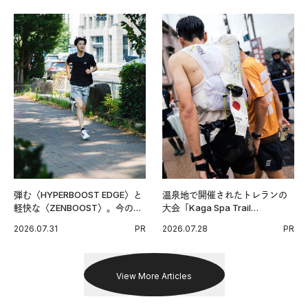
弾む〈HYPERBOOST EDGE〉と
温泉地で開催されたトレランの
軽快な〈ZENBOOST〉。今の時
大会「Kaga Spa Trail
代に寄り添うアディダスが打ち
Endurance 100 by UTMB」。本
2026.07.31
PR
2026.07.28
PR
出した新機軸。
戦を夢見るランナーたちの奮闘
を追った。
View More Articles