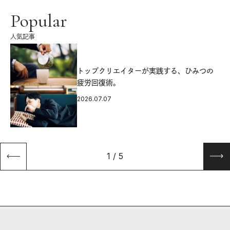
Popular
人気記事
源
トップクリエイターが実践する、ひみつの
疲労回復術。
2026.07.07
1
/
5