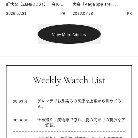
軽快な〈ZENBOOST〉。今の時
大会「Kaga Spa Trail
代に寄り添うアディダスが打ち
Endurance 100 by UTMB」。本
2026.07.31
PR
2026.07.28
PR
出した新機軸。
戦を夢見るランナーたちの奮闘
を追った。
View More Articles
Weekly Watch List
ゲレンデでお馴染みの高原を上空から眺めてみ
08.03 月
る。
仕事帰りに美術館で涼む、夏の間だけの贅沢なア
08.06 木
ート鑑賞。