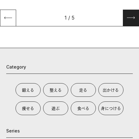
1
/
5
Category
鍛える
整える
走る
出かける
痩せる
遊ぶ
食べる
身につける
Series