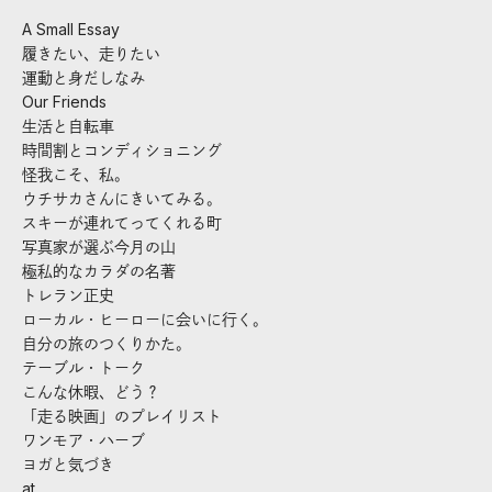
A Small Essay
履きたい、走りたい
運動と身だしなみ
Our Friends
生活と自転車
時間割とコンディショニング
怪我こそ、私。
ウチサカさんにきいてみる。
スキーが連れてってくれる町
写真家が選ぶ今月の山
極私的なカラダの名著
トレラン正史
ローカル・ヒーローに会いに行く。
自分の旅のつくりかた。
テーブル・トーク
こんな休暇、どう？
「走る映画」のプレイリスト
ワンモア・ハーブ
ヨガと気づき
at