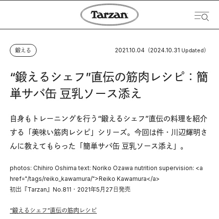
2021.10.04
2024.10.31
鍛える
（
Updated）
“鍛えるシェフ”直伝の筋肉レシピ：簡
単サバ缶 豆乳ソース添え
自身もトレーニングを行う“鍛えるシェフ”直伝の料理を紹介
する「美味い筋肉レシピ」シリーズ。今回は件・川辺輝明さ
んに教えてもらった「簡単サバ缶 豆乳ソース添え」。
photos: Chihiro Oshima text: Noriko Ozawa nutrition supervision: <a
href="/tags/reiko_kawamura/">Reiko Kawamura</a>
初出『Tarzan』No.811・2021年5月27日発売
“鍛えるシェフ”直伝の筋肉レシピ