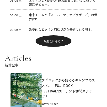
よもぎ蒸し×岩盤浴×酵素風呂の良いとこ取りで
08.08 土
温活デビュー。
東京ドームが『スーパーマリオブラザーズ』の世
08.08 土
界に⁉︎
効率的なビタミン補給で夏を快適に乗り切る。
08.08 土
今週なにみる？
Articles
新着記事
フジロックから始めるキャンプのス
スメ。「FUJI ROCK
FESTIVAL’26」テント訪問スナッ
プ！
2026.08.07