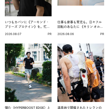
いつもカバンに《アーモンド・
仕事も家事も育児も。日々フル
ブリーズ プロテイン》を。忙し
回転のあなたに 《キリン オルニ
い毎日の簡単コンディショニン
チンPRO》という新習慣。
2026.08.07
PR
2026.08.06
PR
グ習慣。
弾む〈HYPERBOOST EDGE〉と
温泉地で開催されたトレランの