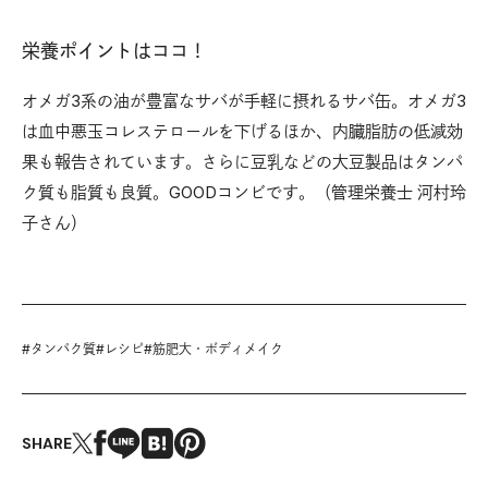
栄養ポイントはココ！
オメガ3系の油が豊富なサバが手軽に摂れるサバ缶。オメガ3
は血中悪玉コレステロールを下げるほか、内臓脂肪の低減効
果も報告されています。さらに豆乳などの大豆製品はタンパ
ク質も脂質も良質。GOODコンビです。（管理栄養士 河村玲
子さん）
#
タンパク質
#
レシピ
#
筋肥大・ボディメイク
SHARE