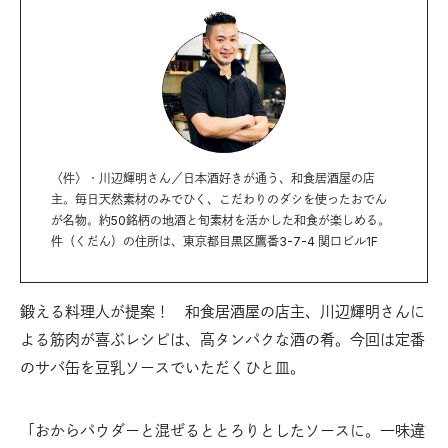
〈件〉・川辺輝明さん／日本酒好きが通う、和食居酒屋の店
主。毎日天然素材のみでひく、こだわりのダシを使ったおでん
が名物。約50銘柄の地酒と旬素材を活かした和食が楽しめる。
件（くだん）の住所は、東京都目黒区鷹番3-7-4 関口ビル1F
鍛える料理人が提案！ 和食居酒屋の店主、川辺輝明さんに
よる筋肉が喜ぶレシピは、高タンパクな酒の肴。今回は定番
のサバ缶を豆乳ソースでいただくひと皿。
「おからパウダーと混ぜるととろりとしたソースに。一味違