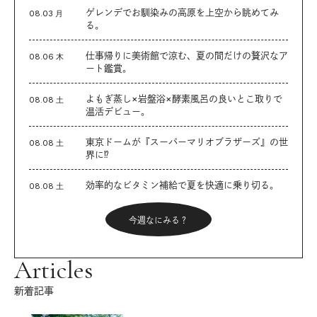
ゲレンデでお馴染みの高原を上空から眺めてみ
08.03 月
る。
仕事帰りに美術館で涼む、夏の間だけの贅沢なア
08.06 木
ート鑑賞。
よもぎ蒸し×岩盤浴×酵素風呂の良いとこ取りで
08.08 土
温活デビュー。
東京ドームが『スーパーマリオブラザーズ』の世
08.08 土
界に⁉︎
効率的なビタミン補給で夏を快適に乗り切る。
08.08 土
今週なにみる？
Articles
新着記事