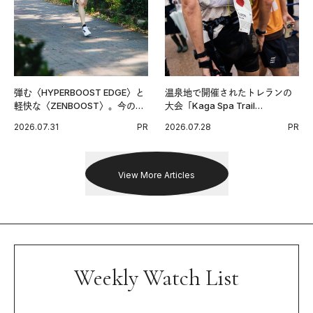
弾む〈HYPERBOOST EDGE〉と
温泉地で開催されたトレランの
軽快な〈ZENBOOST〉。今の時
大会「Kaga Spa Trail
代に寄り添うアディダスが打ち
Endurance 100 by UTMB」。本
2026.07.31
PR
2026.07.28
PR
出した新機軸。
戦を夢見るランナーたちの奮闘
を追った。
View More Articles
Weekly Watch List