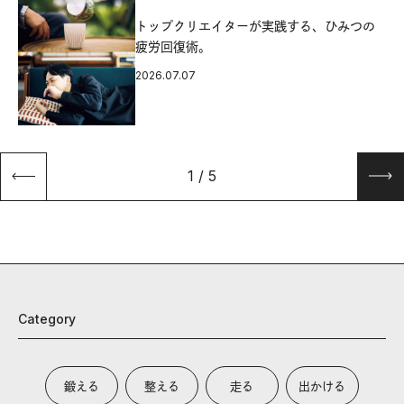
源
トップクリエイターが実践する、ひみつの
疲労回復術。
2026.07.07
1
/
5
Category
鍛える
整える
走る
出かける