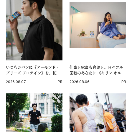
いつもカバンに《アーモンド・
仕事も家事も育児も。日々フル
ブリーズ プロテイン》を。忙し
回転のあなたに 《キリン オルニ
い毎日の簡単コンディショニン
チンPRO》という新習慣。
2026.08.07
PR
2026.08.06
PR
グ習慣。