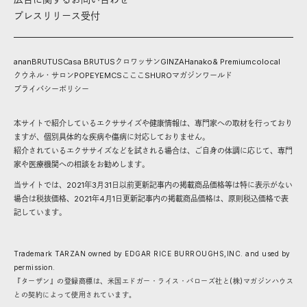
プレスリリース受付
anan
BRUTUS
Casa BRUTUS
クロワッサン
GINZA
Hanako
& Premium
colocal
クウネル・サロン
POPEYE
MCS
こここ
SHURO
マガジンワールド
プライバシーポリシー
本サイトで紹介しているエクササイズや健康情報は、専門家への取材を行っており
ますが、個別具体的な疾病や傷病に対応しておりません。
紹介されているエクササイズなどを試される場合は、ご自身の体調に応じて、専門
家や医療機関への相談をお勧めします。
当サイトでは、2021年3月31日以前更新記事内の掲載商品価格等は特に表示がない
場合は税抜価格、2021年4月1日更新記事内の掲載商品価格は、原則税込価格で表
記しています。
Trademark TARZAN owned by EDGAR RICE BURROUGHS,INC. and used by
permission.
『ターザン』の登録商標は、米国エドガー・ライス・バローズ社と(株)マガジンハウス
との契約によって使用されています。