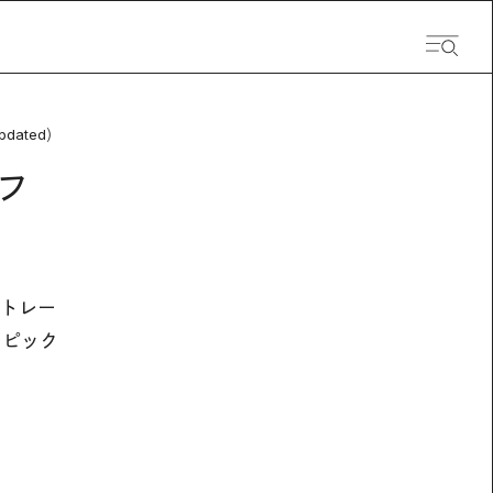
pdated）
フ
 トレー
をピック