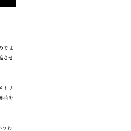
のでは
縮させ
メトリ
負荷を
いうわ