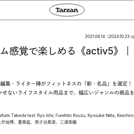
2021.06.14
2024.10.23
（
U
感覚で楽しめる《activ5》｜
編集・ライター陣がフィットネスの「新・名品」を選定！
かせないライフスタイル用品まで、幅広いジャンルの商品
ifumi Takeda text: Ryo Ishii, Fumihito Kouzu, Kyosuke Nitta, Keiichiro
、土井地博、豊島猛、美才治真澄、三浦香織