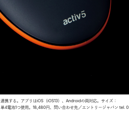
と連携する。アプリはiOS（iOS13）、Androidの両対応。サイズ：
37g。単4電池1つ使用。18,480円、問い合わせ先／エントリージャパン tel. 03