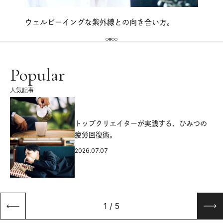
ウェルビーイングな紫外線との向き合い方。
Popular
人気記事
源
トップクリエイターが実践する、ひみつの
疲労回復術。
2026.07.07
1
/
5