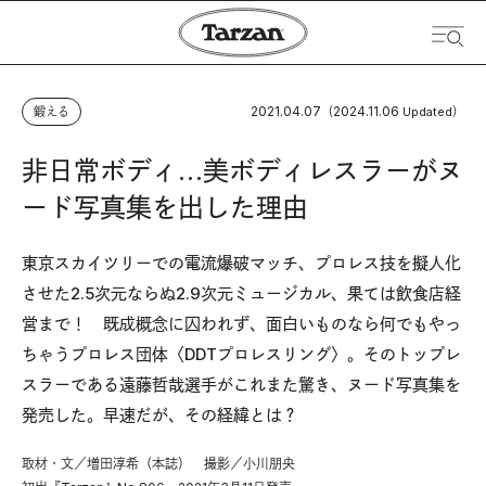
2021.04.07
2024.11.06
鍛える
（
Updated）
非日常ボディ…美ボディレスラーがヌ
ード写真集を出した理由
東京スカイツリーでの電流爆破マッチ、プロレス技を擬人化
させた2.5次元ならぬ2.9次元ミュージカル、果ては飲食店経
営まで！ 既成概念に囚われず、面白いものなら何でもやっ
ちゃうプロレス団体〈DDTプロレスリング〉。そのトップレ
スラーである遠藤哲哉選手がこれまた驚き、ヌード写真集を
発売した。早速だが、その経緯とは？
取材・文／増田淳希（本誌） 撮影／小川朋央