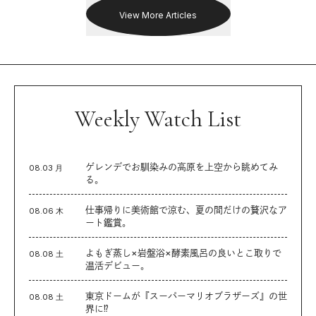
View More Articles
Weekly Watch List
ゲレンデでお馴染みの高原を上空から眺めてみ
08.03 月
る。
仕事帰りに美術館で涼む、夏の間だけの贅沢なア
08.06 木
ート鑑賞。
よもぎ蒸し×岩盤浴×酵素風呂の良いとこ取りで
08.08 土
温活デビュー。
東京ドームが『スーパーマリオブラザーズ』の世
08.08 土
界に⁉︎