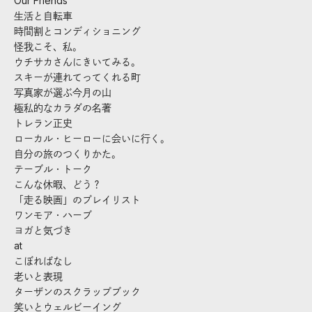
Our Friends
生活と自転車
時間割とコンディショニング
怪我こそ、私。
ウチサカさんにきいてみる。
スキーが連れてってくれる町
写真家が選ぶ今月の山
極私的なカラダの名著
トレラン正史
ローカル・ヒーローに会いに行く。
自分の旅のつくりかた。
テーブル・トーク
こんな休暇、どう？
「走る映画」のプレイリスト
ワンモア・ハーブ
ヨガと気づき
at
こぼればなし
老いと表現
ターザンのスクラップブック
笑いとウェルビーイング