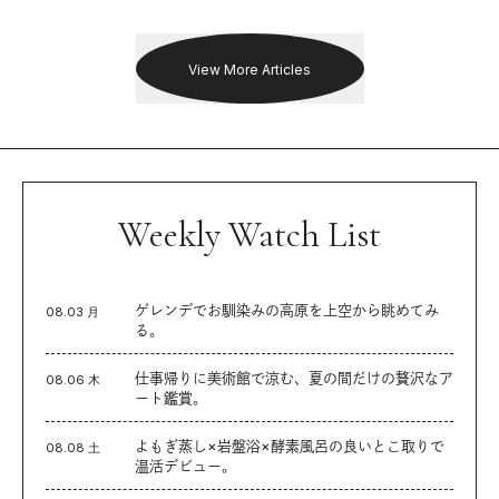
出した新機軸。
戦を夢見るランナーたちの奮闘
を追った。
View More Articles
Weekly Watch List
ゲレンデでお馴染みの高原を上空から眺めてみ
08.03 月
る。
仕事帰りに美術館で涼む、夏の間だけの贅沢なア
08.06 木
ート鑑賞。
よもぎ蒸し×岩盤浴×酵素風呂の良いとこ取りで
08.08 土
温活デビュー。