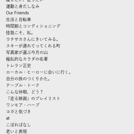
運動と身だしなみ
Our Friends
生活と自転車
時間割とコンディショニング
怪我こそ、私。
ウチサカさんにきいてみる。
スキーが連れてってくれる町
写真家が選ぶ今月の山
極私的なカラダの名著
トレラン正史
ローカル・ヒーローに会いに行く。
自分の旅のつくりかた。
テーブル・トーク
こんな休暇、どう？
「走る映画」のプレイリスト
ワンモア・ハーブ
ヨガと気づき
at
こぼればなし
老いと表現