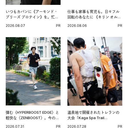
いつもカバンに《アーモンド・
仕事も家事も育児も。日々フル
ブリーズ プロテイン》を。忙し
回転のあなたに 《キリン オルニ
い毎日の簡単コンディショニン
チンPRO》という新習慣。
2026.08.07
PR
2026.08.06
PR
グ習慣。
弾む〈HYPERBOOST EDGE〉と
温泉地で開催されたトレランの
軽快な〈ZENBOOST〉。今の時
大会「Kaga Spa Trail
代に寄り添うアディダスが打ち
Endurance 100 by UTMB」。本
2026.07.31
PR
2026.07.28
PR