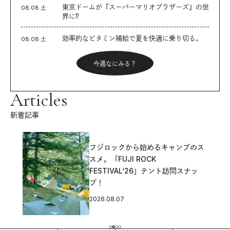
東京ドームが『スーパーマリオブラザーズ』の世
08.08 土
界に⁉︎
効率的なビタミン補給で夏を快適に乗り切る。
08.08 土
今週なにみる？
Articles
新着記事
フジロックから始めるキャンプのス
スメ。「FUJI ROCK
FESTIVAL’26」テント訪問スナッ
プ！
2026.08.07