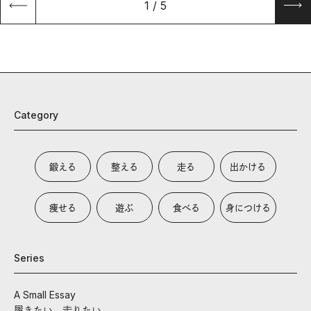
1
/
5
Category
鍛える
整える
走る
出かける
痩せる
遊ぶ
食べる
身につける
Series
A Small Essay
履きたい、走りたい