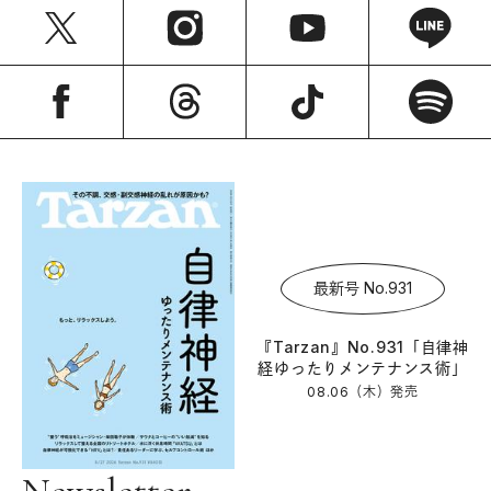
最新号 No.931
『Tarzan』No.931「自律神
経ゆったりメンテナンス術」
08.06（木）
発売