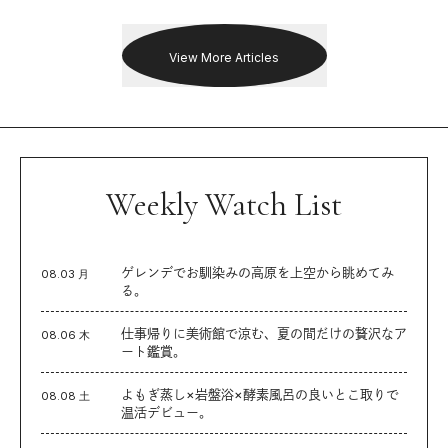
を追った。
View More Articles
Weekly Watch List
ゲレンデでお馴染みの高原を上空から眺めてみ
08.03 月
る。
仕事帰りに美術館で涼む、夏の間だけの贅沢なア
08.06 木
ート鑑賞。
よもぎ蒸し×岩盤浴×酵素風呂の良いとこ取りで
08.08 土
温活デビュー。