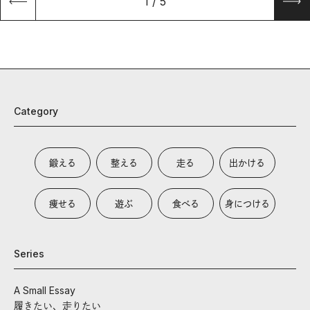
1
/
5
Category
鍛える
整える
走る
出かける
痩せる
遊ぶ
食べる
身につける
Series
A Small Essay
履きたい、走りたい