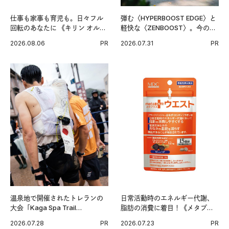
仕事も家事も育児も。日々フル
弾む〈HYPERBOOST EDGE〉と
回転のあなたに 《キリン オルニ
軽快な〈ZENBOOST〉。今の時
チンPRO》という新習慣。
代に寄り添うアディダスが打ち
2026.08.06
PR
2026.07.31
PR
出した新機軸。
温泉地で開催されたトレランの
日常活動時のエネルギー代謝、
大会「Kaga Spa Trail
脂肪の消費に着目！《メタプラ
Endurance 100 by UTMB」。本
ス ウエスト》で始める体メンテ
2026.07.28
PR
2026.07.23
PR
戦を夢見るランナーたちの奮闘
習慣。