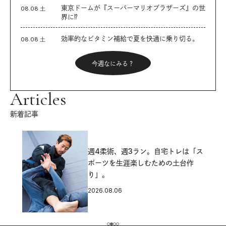
東京ドームが『スーパーマリオブラザーズ』の世
08.08 土
界に⁉︎
効率的なビタミン補給で夏を快適に乗り切る。
08.08 土
今週なにみる？
Articles
新着記事
週4柔術、週3ラン。自宅トレは「ス
ポーツを生涯楽しむための土台作
り」。
2026.08.06