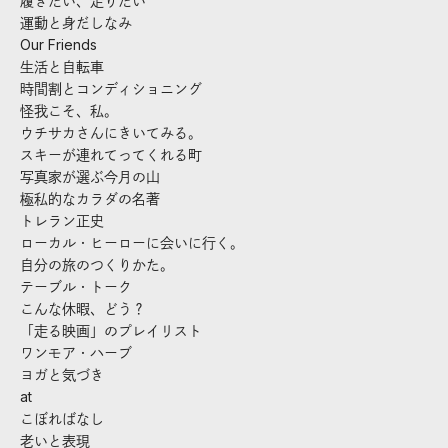
履きたい、走りたい
運動と身だしなみ
Our Friends
生活と自転車
時間割とコンディショニング
怪我こそ、私。
ウチサカさんにきいてみる。
スキーが連れてってくれる町
写真家が選ぶ今月の山
極私的なカラダの名著
トレラン正史
ローカル・ヒーローに会いに行く。
自分の旅のつくりかた。
テーブル・トーク
こんな休暇、どう？
「走る映画」のプレイリスト
ワンモア・ハーブ
ヨガと気づき
at
こぼればなし
老いと表現