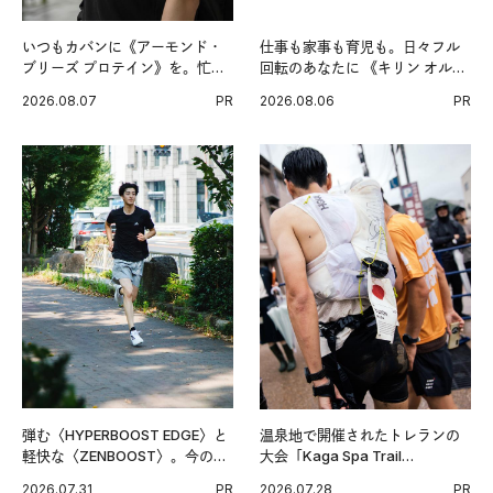
いつもカバンに《アーモンド・
仕事も家事も育児も。日々フル
ブリーズ プロテイン》を。忙し
回転のあなたに 《キリン オルニ
い毎日の簡単コンディショニン
チンPRO》という新習慣。
2026.08.07
PR
2026.08.06
PR
グ習慣。
弾む〈HYPERBOOST EDGE〉と
温泉地で開催されたトレランの
軽快な〈ZENBOOST〉。今の時
大会「Kaga Spa Trail
代に寄り添うアディダスが打ち
Endurance 100 by UTMB」。本
2026.07.31
PR
2026.07.28
PR