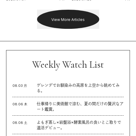
出した新機軸。
戦を夢見るランナーたちの奮闘
を追った。
View More Articles
Weekly Watch List
ゲレンデでお馴染みの高原を上空から眺めてみ
08.03 月
る。
仕事帰りに美術館で涼む、夏の間だけの贅沢なア
08.06 木
ート鑑賞。
よもぎ蒸し×岩盤浴×酵素風呂の良いとこ取りで
08.08 土
温活デビュー。