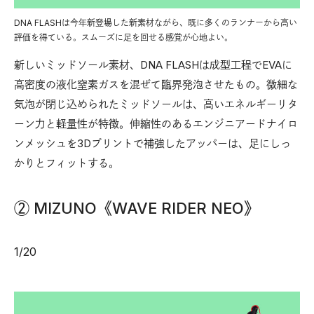
DNA FLASHは今年新登場した新素材ながら、既に多くのランナーから高い
評価を得ている。スムーズに足を回せる感覚が心地よい。
新しいミッドソール素材、DNA FLASHは成型工程でEVAに
高密度の液化窒素ガスを混ぜて臨界発泡させたもの。微細な
気泡が閉じ込められたミッドソールは、高いエネルギーリタ
ーン力と軽量性が特徴。伸縮性のあるエンジニアードナイロ
ンメッシュを3Dプリントで補強したアッパーは、足にしっ
かりとフィットする。
② MIZUNO《WAVE RIDER NEO》
1
/
20