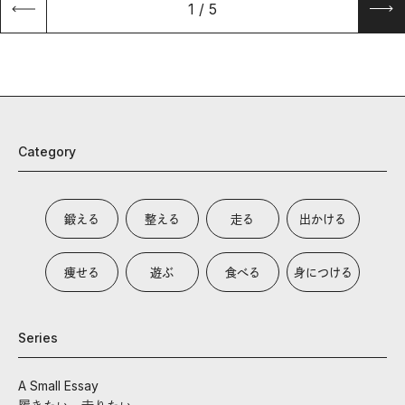
1
/
5
Category
鍛える
整える
走る
出かける
痩せる
遊ぶ
食べる
身につける
Series
A Small Essay