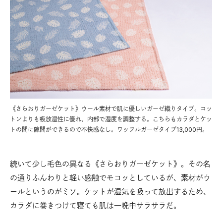
《さらおりガーゼケット》ウール素材で肌に優しいガーゼ織りタイプ。コッ
トンよりも吸放湿性に優れ、内部で湿度を調整する。こちらもカラダとケッ
トの間に隙間ができるので不快感なし。ワッフルガーゼタイプ13,000円。
続いて少し毛色の異なる《さらおりガーゼケット》。その名
の通りふんわりと軽い感触でモコッとしているが、素材がウ
ールというのがミソ。ケットが湿気を吸って放出するため、
カラダに巻きつけて寝ても肌は一晩中サラサラだ。