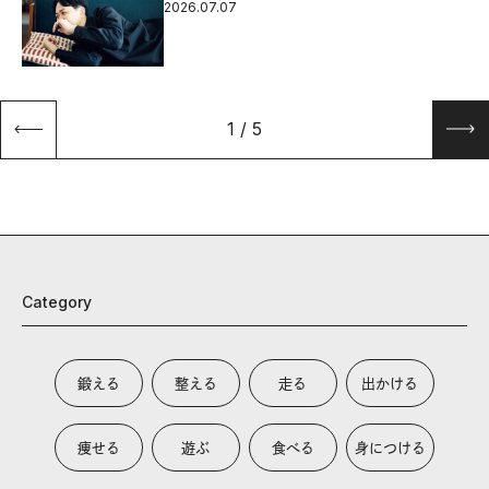
2026.07.07
1
/
5
Category
鍛える
整える
走る
出かける
痩せる
遊ぶ
食べる
身につける