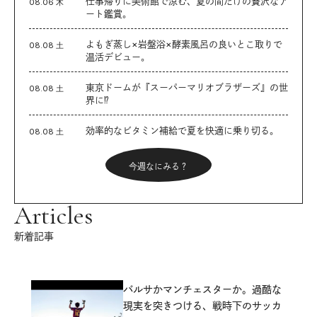
仕事帰りに美術館で涼む、夏の間だけの贅沢なア
08.06 木
ート鑑賞。
よもぎ蒸し×岩盤浴×酵素風呂の良いとこ取りで
08.08 土
温活デビュー。
東京ドームが『スーパーマリオブラザーズ』の世
08.08 土
界に⁉︎
効率的なビタミン補給で夏を快適に乗り切る。
08.08 土
今週なにみる？
Articles
新着記事
バルサかマンチェスターか。過酷な
現実を突きつける、戦時下のサッカ