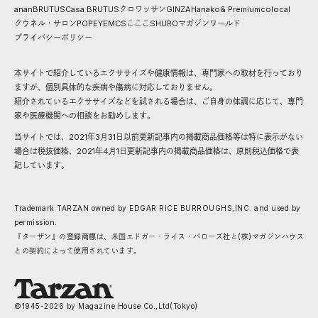
anan
BRUTUS
Casa BRUTUS
クロワッサン
GINZA
Hanako
& Premium
colocal
クウネル・サロン
POPEYE
MCS
こここ
SHURO
マガジンワールド
プライバシーポリシー
本サイトで紹介しているエクササイズや健康情報は、専門家への取材を行っており
ますが、個別具体的な疾病や傷病に対応しておりません。
紹介されているエクササイズなどを試される場合は、ご自身の体調に応じて、専門
家や医療機関への相談をお勧めします。
当サイトでは、2021年3月31日以前更新記事内の掲載商品価格等は特に表示がない
場合は税抜価格、2021年4月1日更新記事内の掲載商品価格は、原則税込価格で表
記しています。
Trademark TARZAN owned by EDGAR RICE BURROUGHS,INC. and used by
permission.
『ターザン』の登録商標は、米国エドガー・ライス・バローズ社と(株)マガジンハウス
との契約によって使用されています。
©1945-
2026
by Magazine House Co.,Ltd(Tokyo)