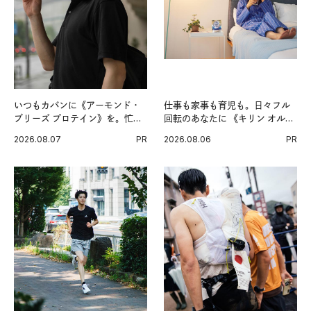
いつもカバンに《アーモンド・
仕事も家事も育児も。日々フル
ブリーズ プロテイン》を。忙し
回転のあなたに 《キリン オルニ
い毎日の簡単コンディショニン
チンPRO》という新習慣。
2026.08.07
PR
2026.08.06
PR
グ習慣。