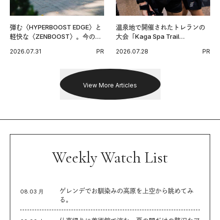
弾む〈HYPERBOOST EDGE〉と
温泉地で開催されたトレランの
軽快な〈ZENBOOST〉。今の時
大会「Kaga Spa Trail
代に寄り添うアディダスが打ち
Endurance 100 by UTMB」。本
2026.07.31
PR
2026.07.28
PR
出した新機軸。
戦を夢見るランナーたちの奮闘
を追った。
View More Articles
Weekly Watch List
ゲレンデでお馴染みの高原を上空から眺めてみ
08.03 月
る。