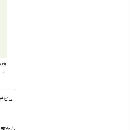
を始
ー。
デビュ
年前から