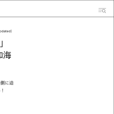
pdated）
」
知海
裏側に迫
ん！