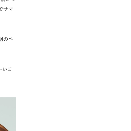
でサマ
組のベ
ゃいま
。