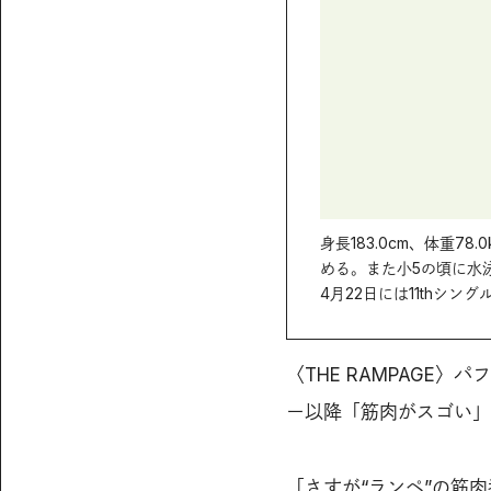
身長183.0cm、体重78
める。また小5の頃に水
4月22日には11thシングル
〈THE RAMPAGE
ー以降「筋肉がスゴい」
「さすが“ランペ”の筋