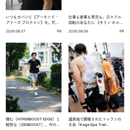
いつもカバンに《アーモンド・
仕事も家事も育児も。日々フル
ブリーズ プロテイン》を。忙し
回転のあなたに 《キリン オルニ
い毎日の簡単コンディショニン
チンPRO》という新習慣。
2026.08.07
PR
2026.08.06
PR
グ習慣。
弾む〈HYPERBOOST EDGE〉と
温泉地で開催されたトレランの
軽快な〈ZENBOOST〉。今の時
大会「Kaga Spa Trail