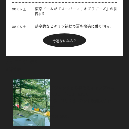
東京ドームが『スーパーマリオブラザーズ』の世
08.08 土
界に⁉︎
効率的なビタミン補給で夏を快適に乗り切る。
08.08 土
今週なにみる？
Articles
新着記事
フジロックから始めるキャンプのス
スメ。「FUJI ROCK
FESTIVAL’26」テント訪問スナッ
プ！
2026.08.07