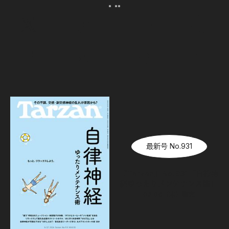
最新号 No.931
『Tarzan』No.931「自律神
経ゆったりメンテナンス術」
08.06（木）
発売