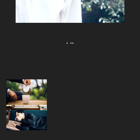
ウェルビーイングな紫外線との向き合い方。
Popular
人気記事
源
トップクリエイターが実践する、ひみつの
疲労回復術。
2026.07.07