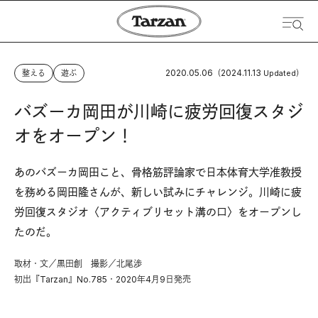
2020.05.06
2024.11.13
整える
遊ぶ
（
Updated）
バズーカ岡田が川崎に疲労回復スタジ
オをオープン！
あのバズーカ岡田こと、骨格筋評論家で日本体育大学准教授
を務める岡田隆さんが、新しい試みにチャレンジ。川崎に疲
労回復スタジオ〈アクティブリセット溝の口〉をオープンし
たのだ。
取材・文／黒田創 撮影／北尾渉
初出『Tarzan』No.785・2020年4月9日発売