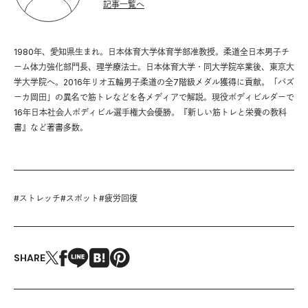
記事一覧へ
1980年、愛知県生まれ。日本体育大学体育学部准教授。柔道全日本男子チ
ーム体力強化部門長、理学療法士。日本体育大学・同大学院卒業後、東京大
学大学院へ。2016年リオ五輪男子柔道の全7階級メダル獲得に貢献。「バズ
ーカ岡田」の異名で筋トレなどを各メディアで解説。現役ボディビルダーで
16年日本社会人ボディビル選手権大会優勝。『新しい筋トレと栄養の教科
書』など著書多数。
#
ストレッチ
#
スポット
#
疲労回復
SHARE