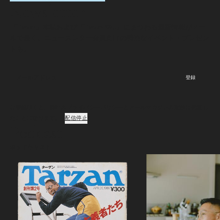
Newsletter
『Tarzan』本誌および『Tarzan Web』にまつわる最新情報がメー
ルで届く。ニュースレター会員向けの特別なイベント・プレゼン
トも。
登録
ご登録頂くと、弊社のプライバシーポリシーとメールマガジンの配信に同意し
たことになります。
配信停止
Podcast
ポッドキャスト