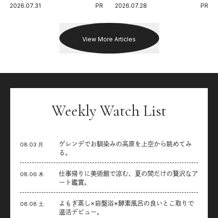
代に寄り添うアディダスが打ち
Endurance 100 by UTMB」。本
2026.07.31
PR
2026.07.28
PR
出した新機軸。
戦を夢見るランナーたちの奮闘
を追った。
View More Articles
Weekly Watch List
ゲレンデでお馴染みの高原を上空から眺めてみ
08.03 月
る。
仕事帰りに美術館で涼む、夏の間だけの贅沢なア
08.06 木
ート鑑賞。
よもぎ蒸し×岩盤浴×酵素風呂の良いとこ取りで
08.08 土
温活デビュー。