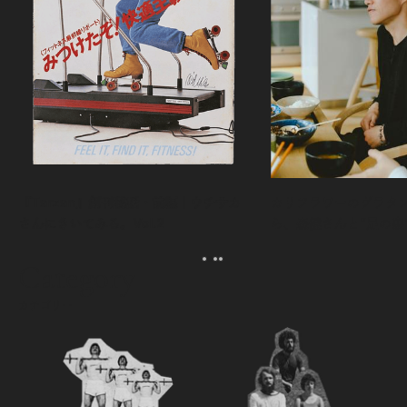
『Tarzan』創刊秘話・前編｜ウチサカ
カリフラワーのグラタ
さんにきいてみる。Vol.2
ら、森健さんと“足の裏
える。｜麻生要一郎の
ク
Category
カテゴリー