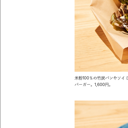
米粉100％の竹炭パンやソイ
バーガー。1,600円。