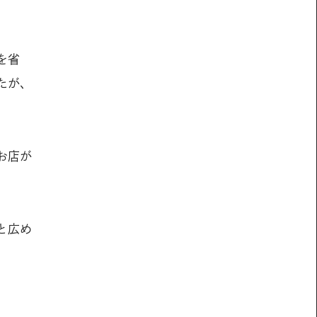
）
を省
たが、
お店が
と広め