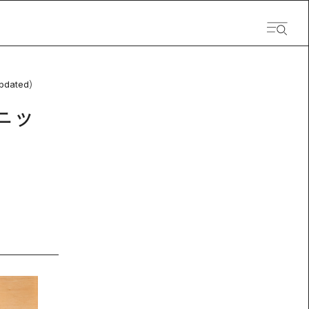
pdated）
ニッ