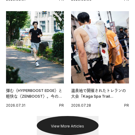
グ習慣。
弾む〈HYPERBOOST EDGE〉と
温泉地で開催されたトレランの
軽快な〈ZENBOOST〉。今の時
大会「Kaga Spa Trail
代に寄り添うアディダスが打ち
Endurance 100 by UTMB」。本
2026.07.31
PR
2026.07.28
PR
出した新機軸。
戦を夢見るランナーたちの奮闘
を追った。
View More Articles