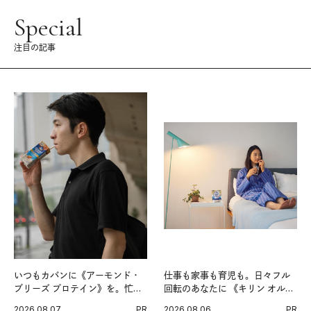
Special
注目の記事
いつもカバンに《アーモンド・
仕事も家事も育児も。日々フル
ブリーズ プロテイン》を。忙し
回転のあなたに 《キリン オルニ
い毎日の簡単コンディショニン
チンPRO》という新習慣。
2026.08.07
PR
2026.08.06
PR