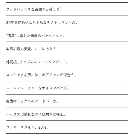
グッドバランスな首回りと袖リブ。
30年を詰め込んだ上品なチノトラウザーズ。
“道具”に徹した無敵のバックパック。
本気の職人気質、ここにあり！
外羽根Uチップのニュースタンダード。
コンシャスな男には、ボアジャンが似合う。
レトロフューチャーなナイロンバッグ。
異素材ミックスのフードパーカ。
ルックスは地味なのに肌触りは極上。
ロッキースタイル、2019。