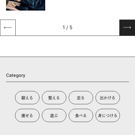
1
/
5
Category
鍛える
整える
走る
出かける
痩せる
遊ぶ
食べる
身につける