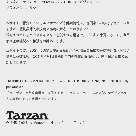
クウネル・サロン
POPEYE
MCS
こここ
SHURO
マガジンワールド
プライバシーポリシー
本サイトで紹介しているエクササイズや健康情報は、専門家への取材を行っており
ますが、個別具体的な疾病や傷病に対応しておりません。
紹介されているエクササイズなどを試される場合は、ご自身の体調に応じて、専門
家や医療機関への相談をお勧めします。
当サイトでは、2021年3月31日以前更新記事内の掲載商品価格等は特に表示がない
場合は税抜価格、2021年4月1日更新記事内の掲載商品価格は、原則税込価格で表
記しています。
Trademark TARZAN owned by EDGAR RICE BURROUGHS,INC. and used by
permission.
『ターザン』の登録商標は、米国エドガー・ライス・バローズ社と(株)マガジンハウス
との契約によって使用されています。
©1945-
2026
by Magazine House Co.,Ltd(Tokyo)