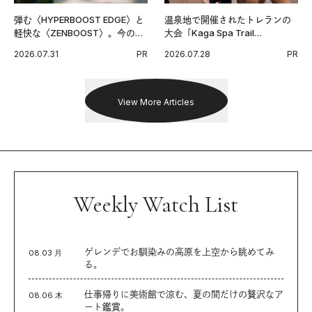
弾む〈HYPERBOOST EDGE〉と
温泉地で開催されたトレランの
軽快な〈ZENBOOST〉。今の時
大会「Kaga Spa Trail
代に寄り添うアディダスが打ち
Endurance 100 by UTMB」。本
2026.07.31
PR
2026.07.28
PR
出した新機軸。
戦を夢見るランナーたちの奮闘
を追った。
View More Articles
Weekly Watch List
ゲレンデでお馴染みの高原を上空から眺めてみ
08.03 月
る。
仕事帰りに美術館で涼む、夏の間だけの贅沢なア
08.06 木
ート鑑賞。