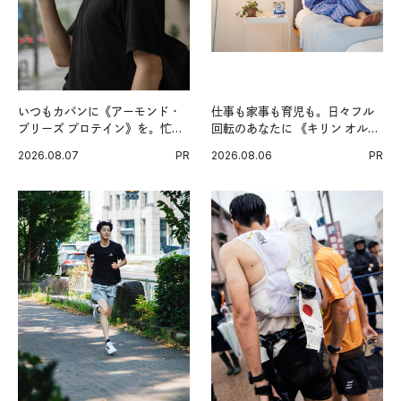
いつもカバンに《アーモンド・
仕事も家事も育児も。日々フル
ブリーズ プロテイン》を。忙し
回転のあなたに 《キリン オルニ
い毎日の簡単コンディショニン
チンPRO》という新習慣。
2026.08.07
PR
2026.08.06
PR
グ習慣。