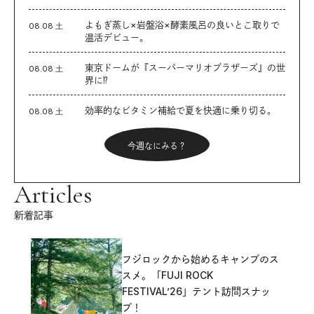
よもぎ蒸し×岩盤浴×酵素風呂の良いとこ取りで
08.08 土
温活デビュー。
東京ドームが『スーパーマリオブラザーズ』の世
08.08 土
界に⁉︎
効率的なビタミン補給で夏を快適に乗り切る。
08.08 土
今週なにみる？
Articles
新着記事
フジロックから始めるキャンプのス
スメ。「FUJI ROCK
FESTIVAL’26」テント訪問スナッ
プ！