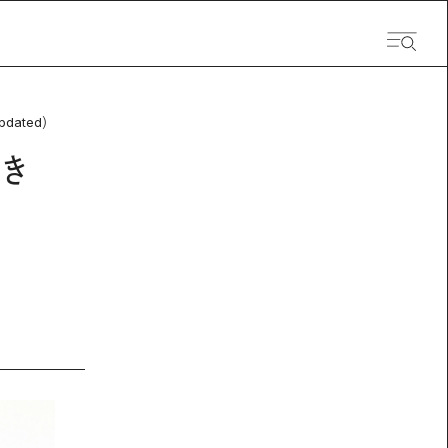
pdated）
き