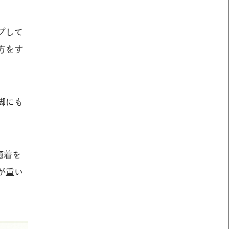
プして
方をす
」
脚にも
癒着を
が重い