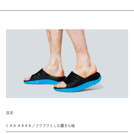
目次
1. ホカ オネオネ／フワフワとした履き心地