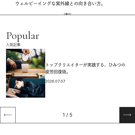
ウェルビーイングな紫外線との向き合い方。
Popular
人気記事
源
トップクリエイターが実践する、ひみつの
疲労回復術。
2026.07.07
1
/
5