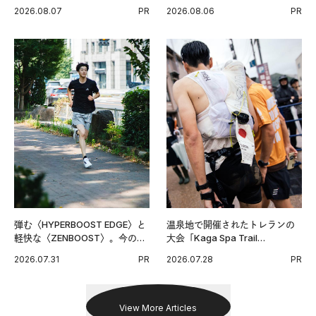
い毎日の簡単コンディショニン
チンPRO》という新習慣。
2026.08.07
PR
2026.08.06
PR
グ習慣。
弾む〈HYPERBOOST EDGE〉と
温泉地で開催されたトレランの
軽快な〈ZENBOOST〉。今の時
大会「Kaga Spa Trail
代に寄り添うアディダスが打ち
Endurance 100 by UTMB」。本
2026.07.31
PR
2026.07.28
PR
出した新機軸。
戦を夢見るランナーたちの奮闘
を追った。
View More Articles