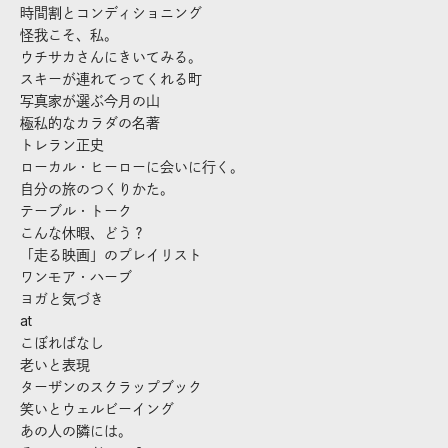
時間割とコンディショニング
怪我こそ、私。
ウチサカさんにきいてみる。
スキーが連れてってくれる町
写真家が選ぶ今月の山
極私的なカラダの名著
トレラン正史
ローカル・ヒーローに会いに行く。
自分の旅のつくりかた。
テーブル・トーク
こんな休暇、どう？
「走る映画」のプレイリスト
ワンモア・ハーブ
ヨガと気づき
at
こぼればなし
老いと表現
ターザンのスクラップブック
笑いとウェルビーイング
あの人の隣には。