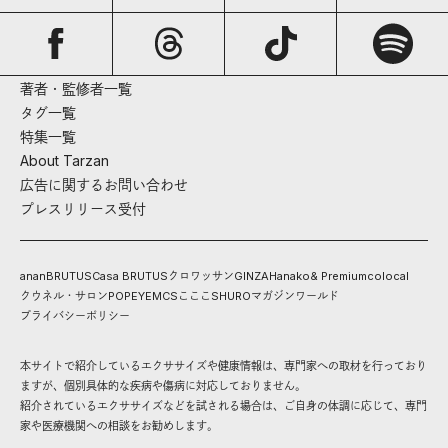
著者・監修者一覧
タグ一覧
特集一覧
About Tarzan
広告に関するお問い合わせ
プレスリリース受付
anan
BRUTUS
Casa BRUTUS
クロワッサン
GINZA
Hanako
& Premium
colocal
クウネル・サロン
POPEYE
MCS
こここ
SHURO
マガジンワールド
プライバシーポリシー
本サイトで紹介しているエクササイズや健康情報は、専門家への取材を行っており
ますが、個別具体的な疾病や傷病に対応しておりません。
紹介されているエクササイズなどを試される場合は、ご自身の体調に応じて、専門
家や医療機関への相談をお勧めします。