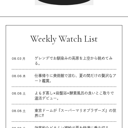
Weekly Watch List
ゲレンデでお馴染みの高原を上空から眺めてみ
08.03 月
る。
仕事帰りに美術館で涼む、夏の間だけの贅沢なア
08.06 木
ート鑑賞。
よもぎ蒸し×岩盤浴×酵素風呂の良いとこ取りで
08.08 土
温活デビュー。
東京ドームが『スーパーマリオブラザーズ』の世
08.08 土
界に⁉︎
効率的なビタミン補給で夏を快適に乗り切る。