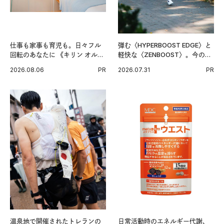
仕事も家事も育児も。日々フル
弾む〈HYPERBOOST EDGE〉と
回転のあなたに 《キリン オルニ
軽快な〈ZENBOOST〉。今の時
チンPRO》という新習慣。
代に寄り添うアディダスが打ち
2026.08.06
PR
2026.07.31
PR
出した新機軸。
温泉地で開催されたトレランの
日常活動時のエネルギー代謝、