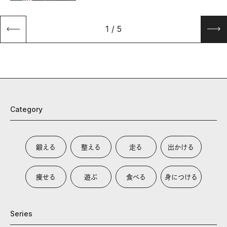
1
/
5
Category
鍛える
整える
走る
出かける
痩せる
遊ぶ
食べる
身につける
Series