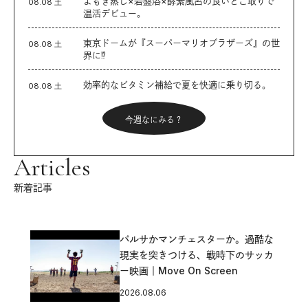
よもぎ蒸し×岩盤浴×酵素風呂の良いとこ取りで
08.08 土
温活デビュー。
東京ドームが『スーパーマリオブラザーズ』の世
08.08 土
界に⁉︎
効率的なビタミン補給で夏を快適に乗り切る。
08.08 土
今週なにみる？
Articles
新着記事
バルサかマンチェスターか。過酷な
現実を突きつける、戦時下のサッカ
ー映画｜Move On Screen
2026.08.06