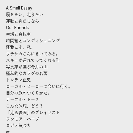
A Small Essay
履きたい、走りたい
運動と身だしなみ
Our Friends
生活と自転車
時間割とコンディショニング
怪我こそ、私。
ウチサカさんにきいてみる。
スキーが連れてってくれる町
写真家が選ぶ今月の山
極私的なカラダの名著
トレラン正史
ローカル・ヒーローに会いに行く。
自分の旅のつくりかた。
テーブル・トーク
こんな休暇、どう？
「走る映画」のプレイリスト
ワンモア・ハーブ
ヨガと気づき
at