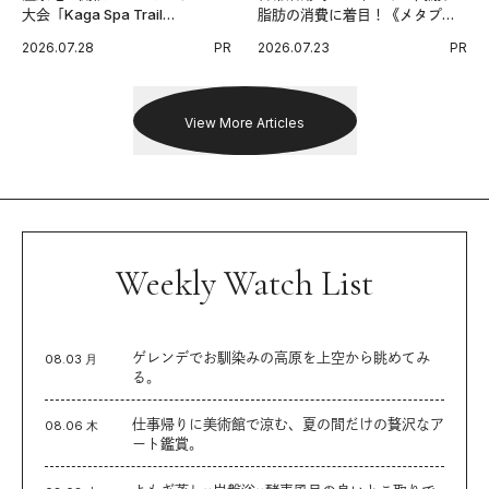
大会「Kaga Spa Trail
脂肪の消費に着目！《メタプラ
Endurance 100 by UTMB」。本
ス ウエスト》で始める体メンテ
2026.07.28
PR
2026.07.23
PR
戦を夢見るランナーたちの奮闘
習慣。
を追った。
View More Articles
Weekly Watch List
ゲレンデでお馴染みの高原を上空から眺めてみ
08.03 月
る。
仕事帰りに美術館で涼む、夏の間だけの贅沢なア
08.06 木
ート鑑賞。