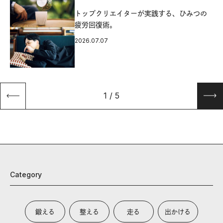
源
トップクリエイターが実践する、ひみつの
疲労回復術。
2026.07.07
1
/
5
Category
鍛える
整える
走る
出かける