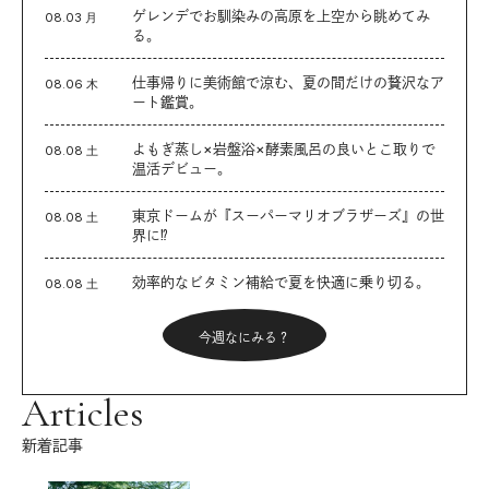
ゲレンデでお馴染みの高原を上空から眺めてみ
08.03 月
る。
仕事帰りに美術館で涼む、夏の間だけの贅沢なア
08.06 木
ート鑑賞。
よもぎ蒸し×岩盤浴×酵素風呂の良いとこ取りで
08.08 土
温活デビュー。
東京ドームが『スーパーマリオブラザーズ』の世
08.08 土
界に⁉︎
効率的なビタミン補給で夏を快適に乗り切る。
08.08 土
今週なにみる？
Articles
新着記事