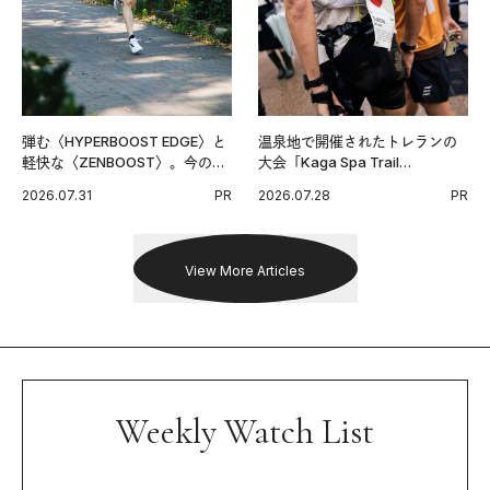
弾む〈HYPERBOOST EDGE〉と
温泉地で開催されたトレランの
軽快な〈ZENBOOST〉。今の時
大会「Kaga Spa Trail
代に寄り添うアディダスが打ち
Endurance 100 by UTMB」。本
2026.07.31
PR
2026.07.28
PR
出した新機軸。
戦を夢見るランナーたちの奮闘
を追った。
View More Articles
Weekly Watch List