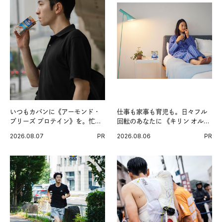
いつもカバンに《アーモンド・
仕事も家事も育児も。日々フル
ブリーズ プロテイン》を。忙し
回転のあなたに 《キリン オルニ
い毎日の簡単コンディショニン
チンPRO》という新習慣。
2026.08.07
PR
2026.08.06
PR
グ習慣。