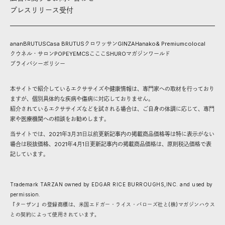
プレスリリース受付
anan
BRUTUS
Casa BRUTUS
クロワッサン
GINZA
Hanako
& Premium
colocal
クウネル・サロン
POPEYE
MCS
こここ
SHURO
マガジンワールド
プライバシーポリシー
本サイトで紹介しているエクササイズや健康情報は、専門家への取材を行っており
ますが、個別具体的な疾病や傷病に対応しておりません。
紹介されているエクササイズなどを試される場合は、ご自身の体調に応じて、専門
家や医療機関への相談をお勧めします。
当サイトでは、2021年3月31日以前更新記事内の掲載商品価格等は特に表示がない
場合は税抜価格、2021年4月1日更新記事内の掲載商品価格は、原則税込価格で表
記しています。
Trademark TARZAN owned by EDGAR RICE BURROUGHS,INC. and used by
permission.
『ターザン』の登録商標は、米国エドガー・ライス・バローズ社と(株)マガジンハウス
との契約によって使用されています。