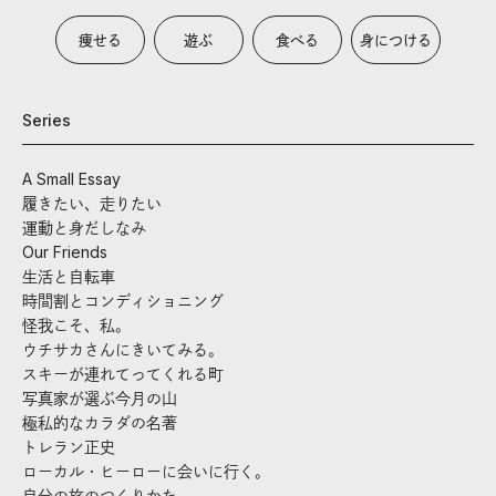
痩せる
遊ぶ
食べる
身につける
Series
A Small Essay
履きたい、走りたい
運動と身だしなみ
Our Friends
生活と自転車
時間割とコンディショニング
怪我こそ、私。
ウチサカさんにきいてみる。
スキーが連れてってくれる町
写真家が選ぶ今月の山
極私的なカラダの名著
トレラン正史
ローカル・ヒーローに会いに行く。
自分の旅のつくりかた。