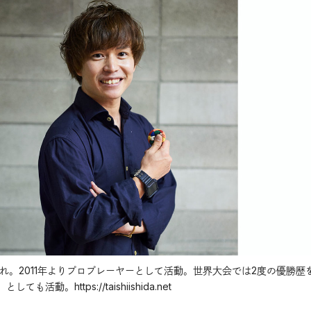
まれ。2011年よりプロプレーヤーとして活動。世界大会では2度の優勝歴
動。https://taishiishida.net