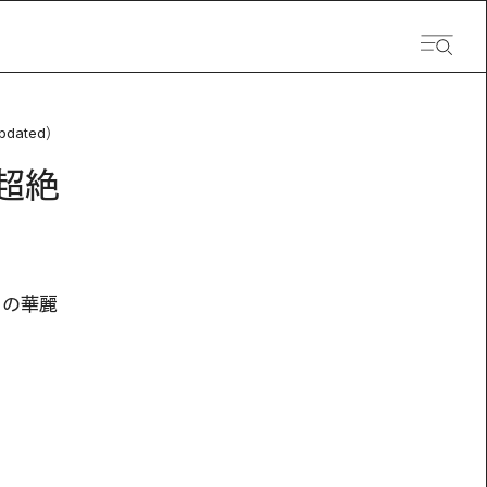
pdated）
超絶
その華麗