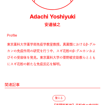
Adachi Yoshiyuki
安達禎之
Profile
東京薬科大学薬学部免疫学教室教授。真菌類におけるβ-グル
カンの免疫作用の研究を行う中、スギ花粉のβ-グルカンおよ
びその受容体を発見。東京薬科大学の菅野峻史助教らととも
にスギ花粉の新たな免疫反応を解明。
関連記事
整える