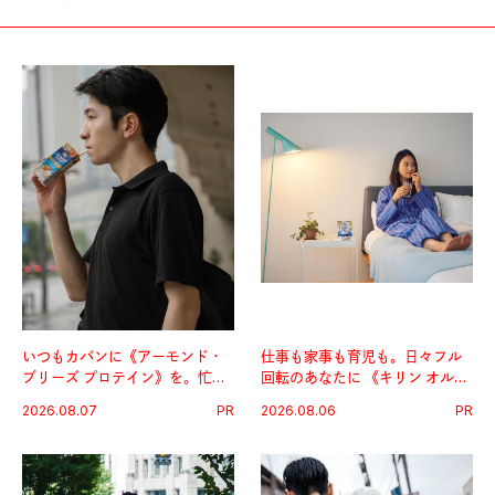
いつもカバンに《アーモンド・
仕事も家事も育児も。日々フル
ブリーズ プロテイン》を。忙し
回転のあなたに 《キリン オルニ
い毎日の簡単コンディショニン
チンPRO》という新習慣。
2026.08.07
PR
2026.08.06
PR
グ習慣。