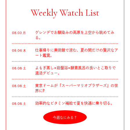
Weekly Watch List
ゲレンデでお馴染みの高原を上空から眺めてみ
08.03 月
る。
仕事帰りに美術館で涼む、夏の間だけの贅沢なア
08.06 木
ート鑑賞。
よもぎ蒸し×岩盤浴×酵素風呂の良いとこ取りで
08.08 土
温活デビュー。
東京ドームが『スーパーマリオブラザーズ』の世
08.08 土
界に⁉︎
効率的なビタミン補給で夏を快適に乗り切る。
08.08 土
今週なにみる？