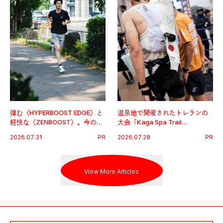
弾む〈HYPERBOOST EDGE〉と
温泉地で開催されたトレランの
軽快な〈ZENBOOST〉。今の時
大会「Kaga Spa Trail
代に寄り添うアディダスが打ち
Endurance 100 by UTMB」。本
2026.07.31
PR
2026.07.28
PR
出した新機軸。
戦を夢見るランナーたちの奮闘
を追った。
View More Articles