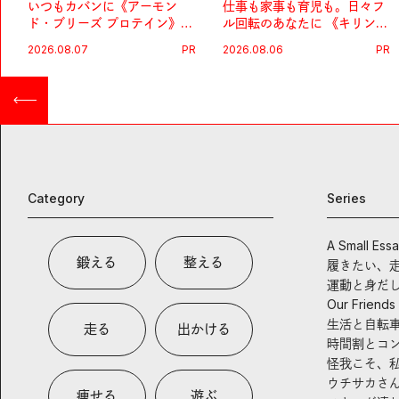
いつもカバンに《アーモン
仕事も家事も育児も。日々フ
ド・ブリーズ プロテイン》
ル回転のあなたに 《キリン
を。忙しい毎日の簡単コンデ
オルニチンPRO》という新習
2026.08.07
PR
2026.08.06
PR
ィショニング習慣。
慣。
Category
Series
A Small Ess
鍛える
整える
履きたい、
運動と身だ
Our Friends
生活と自転
走る
出かける
時間割とコ
怪我こそ、
ウチサカさ
痩せる
遊ぶ