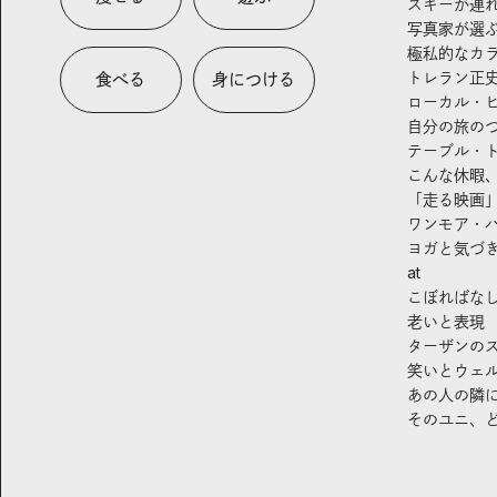
スキーが連
写真家が選
極私的なカ
トレラン正
食べる
身につける
ローカル・
自分の旅の
テーブル・
こんな休暇
「走る映画
ワンモア・
ヨガと気づ
at
こぼればな
老いと表現
ターザンの
笑いとウェ
あの人の隣
そのユニ、