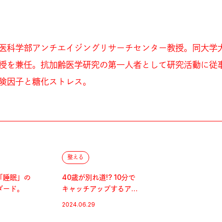
医科学部アンチエイジングリサーチセンター教授。同大学
授を兼任。抗加齢医学研究の第一人者として研究活動に従
険因子と糖化ストレス。
整える
「睡眠」の
40歳が別れ道!? 10分で
ダード。
キャッチアップするアン
チエイジングの最新事情
2024.06.29