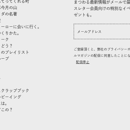
れてってくれる町
まつわる最新情報がメールで
ぶ今月の山
スレター会員向けの特別なイ
ラダの名著
ゼントも。
史
ヒーローに会いに行く。
つくりかた。
トーク
、どう？
ご登録頂くと、弊社のプライバシー
」のプレイリスト
ルマガジンの配信に同意したことに
ハーブ
配信停止
き
し
スクラップブック
ルビーイング
には。
どこの？