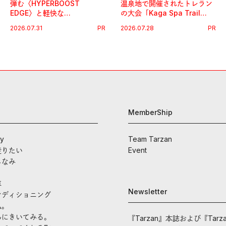
弾む〈HYPERBOOST
温泉地で開催されたトレラン
EDGE〉と軽快な
の大会「Kaga Spa Trail
〈ZENBOOST〉。今の時代
Endurance 100 by
2026.07.31
PR
2026.07.28
PR
に寄り添うアディダスが打ち
UTMB」。本戦を夢見るラン
出した新機軸。
ナーたちの奮闘を追った。
MemberShip
ay
Team Tarzan
走りたい
Event
しなみ
車
Newsletter
ンディショニング
私。
んにきいてみる。
『Tarzan』本誌および『Tarz