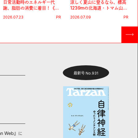
日常活動時のエネルギー代
涼しく夏山に登るなら、標高
謝、脂肪の消費に着目！《メ
1239mの北海道・トマム山で
タプラス ウエスト》で始める
旅登山へ。
2026.07.23
PR
2026.07.09
PR
体メンテ習慣。
最新号 No.931
an Web』に