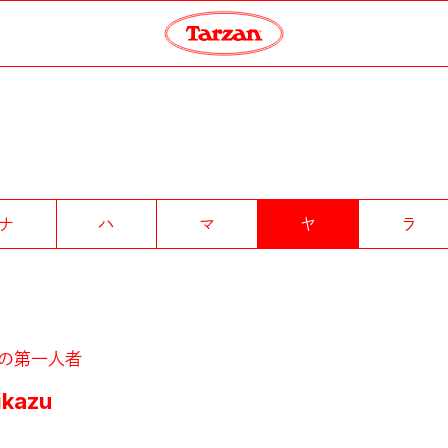
ナ
ハ
マ
ヤ
ラ
の第一人者
ikazu