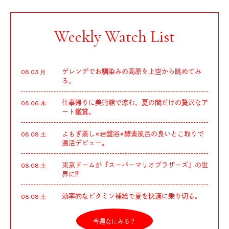
Weekly Watch List
ゲレンデでお馴染みの高原を上空から眺めてみ
08.03 月
る。
仕事帰りに美術館で涼む、夏の間だけの贅沢なア
08.06 木
ート鑑賞。
よもぎ蒸し×岩盤浴×酵素風呂の良いとこ取りで
08.08 土
温活デビュー。
東京ドームが『スーパーマリオブラザーズ』の世
08.08 土
界に⁉︎
効率的なビタミン補給で夏を快適に乗り切る。
08.08 土
今週なにみる？