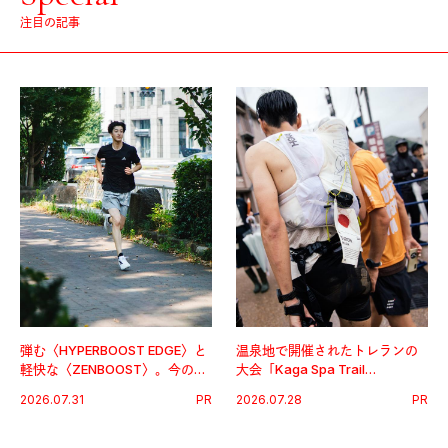
注目の記事
弾む〈HYPERBOOST EDGE〉と
温泉地で開催されたトレランの
軽快な〈ZENBOOST〉。今の時
大会「Kaga Spa Trail
代に寄り添うアディダスが打ち
Endurance 100 by UTMB」。本
2026.07.31
PR
2026.07.28
PR
出した新機軸。
戦を夢見るランナーたちの奮闘
を追った。