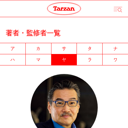
著者・監修者一覧
ア
カ
サ
タ
ナ
ハ
マ
ヤ
ラ
ワ