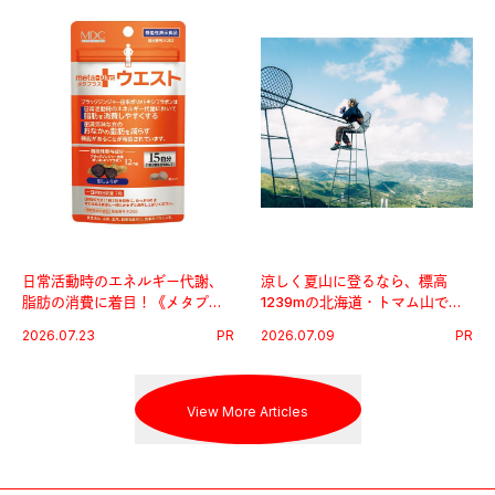
日常活動時のエネルギー代謝、
涼しく夏山に登るなら、標高
脂肪の消費に着目！《メタプラ
1239mの北海道・トマム山で旅
ス ウエスト》で始める体メンテ
登山へ。
2026.07.23
PR
2026.07.09
PR
習慣。
View More Articles