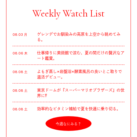
Weekly Watch List
ゲレンデでお馴染みの高原を上空から眺めてみ
08.03 月
る。
仕事帰りに美術館で涼む、夏の間だけの贅沢なア
08.06 木
ート鑑賞。
よもぎ蒸し×岩盤浴×酵素風呂の良いとこ取りで
08.08 土
温活デビュー。
東京ドームが『スーパーマリオブラザーズ』の世
08.08 土
界に⁉︎
効率的なビタミン補給で夏を快適に乗り切る。
08.08 土
今週なにみる？