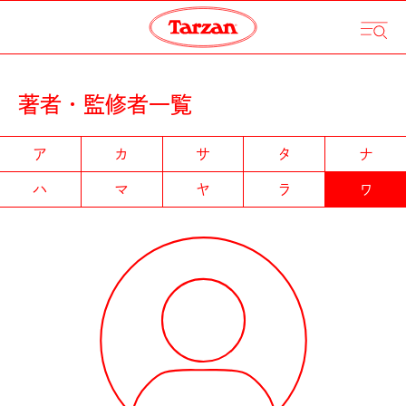
著者・監修者一覧
ア
カ
サ
タ
ナ
ハ
マ
ヤ
ラ
ワ