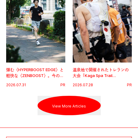
弾む〈HYPERBOOST EDGE〉と
温泉地で開催されたトレランの
軽快な〈ZENBOOST〉。今の時
大会「Kaga Spa Trail
代に寄り添うアディダスが打ち
Endurance 100 by UTMB」。本
2026.07.31
PR
2026.07.28
PR
出した新機軸。
戦を夢見るランナーたちの奮闘
を追った。
View More Articles