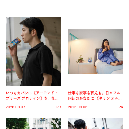
いつもカバンに《アーモンド・
仕事も家事も育児も。日々フル
ブリーズ プロテイン》を。忙し
回転のあなたに 《キリン オルニ
い毎日の簡単コンディショニン
チンPRO》という新習慣。
2026.08.07
PR
2026.08.06
PR
グ習慣。