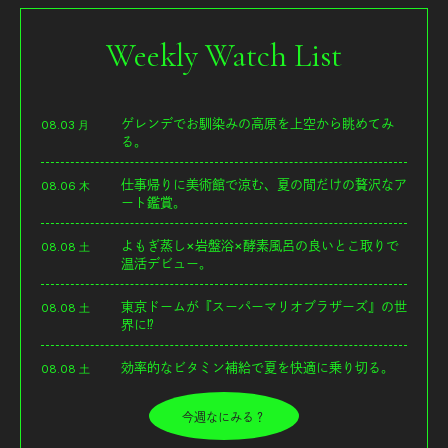
Weekly Watch List
ゲレンデでお馴染みの高原を上空から眺めてみ
08.03 月
る。
仕事帰りに美術館で涼む、夏の間だけの贅沢なア
08.06 木
ート鑑賞。
よもぎ蒸し×岩盤浴×酵素風呂の良いとこ取りで
08.08 土
温活デビュー。
東京ドームが『スーパーマリオブラザーズ』の世
08.08 土
界に⁉︎
効率的なビタミン補給で夏を快適に乗り切る。
08.08 土
今週なにみる？