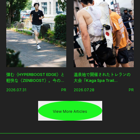
弾む〈HYPERBOOST EDGE〉と
温泉地で開催されたトレランの
軽快な〈ZENBOOST〉。今の時
大会「Kaga Spa Trail
代に寄り添うアディダスが打ち
Endurance 100 by UTMB」。本
2026.07.31
PR
2026.07.28
PR
出した新機軸。
戦を夢見るランナーたちの奮闘
を追った。
View More Articles