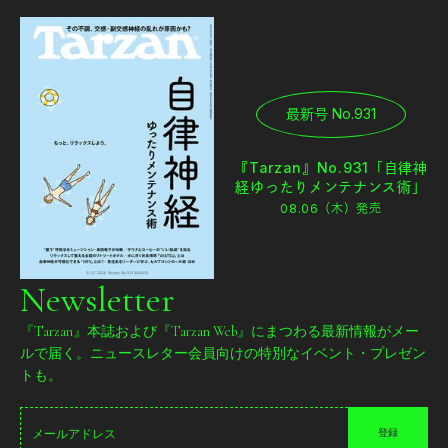
最新号 No.931
『Tarzan』No.931「自律神
経ゆったりメンテナンス術」
08.06（木）
発売
Newsletter
『Tarzan』本誌および『Tarzan Web』にまつわる最新情報がメー
ルで届く。ニュースレター会員向けの特別なイベント・プレゼン
トも。
登録