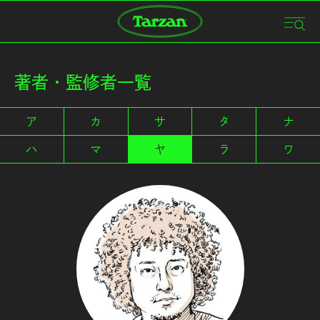
著者・監修者一覧
ア
カ
サ
タ
ナ
ハ
マ
ヤ
ラ
ワ