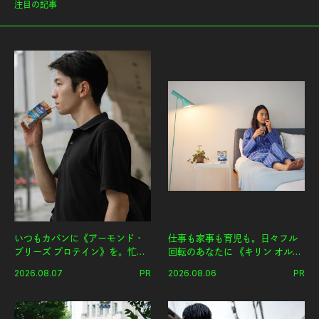
注目の記事
いつもカバンに《アーモンド・
仕事も家事も育児も。日々フル
ブリーズ プロテイン》を。忙し
回転のあなたに 《キリン オルニ
い毎日の簡単コンディショニン
チンPRO》という新習慣。
2026.08.07
PR
2026.08.06
PR
グ習慣。