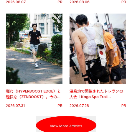
2026.08.07
PR
2026.08.06
PR
グ習慣。
弾む〈HYPERBOOST EDGE〉と
温泉地で開催されたトレランの
軽快な〈ZENBOOST〉。今の時
大会「Kaga Spa Trail
代に寄り添うアディダスが打ち
Endurance 100 by UTMB」。本
2026.07.31
PR
2026.07.28
PR
出した新機軸。
戦を夢見るランナーたちの奮闘
を追った。
View More Articles