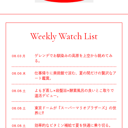
Weekly Watch List
ゲレンデでお馴染みの高原を上空から眺めてみ
08.03 月
る。
仕事帰りに美術館で涼む、夏の間だけの贅沢なア
08.06 木
ート鑑賞。
よもぎ蒸し×岩盤浴×酵素風呂の良いとこ取りで
08.08 土
温活デビュー。
東京ドームが『スーパーマリオブラザーズ』の世
08.08 土
界に⁉︎
効率的なビタミン補給で夏を快適に乗り切る。
08.08 土