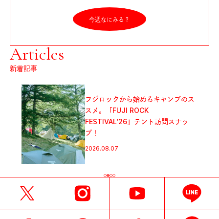
今週なにみる？
Articles
新着記事
フジロックから始めるキャンプのス
スメ。「FUJI ROCK
FESTIVAL’26」テント訪問スナッ
プ！
2026.08.07