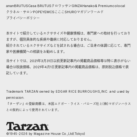
anan
BRUTUS
Casa BRUTUS
クロワッサン
GINZA
Hanako
& Premium
colocal
クウネル・サロン
POPEYE
MCS
こここ
SHURO
マガジンワールド
プライバシーポリシー
本サイトで紹介しているエクササイズや健康情報は、専門家への取材を行っており
ますが、個別具体的な疾病や傷病に対応しておりません。
紹介されているエクササイズなどを試される場合は、ご自身の体調に応じて、専門
家や医療機関への相談をお勧めします。
当サイトでは、2021年3月31日以前更新記事内の掲載商品価格等は特に表示がない
場合は税抜価格、2021年4月1日更新記事内の掲載商品価格は、原則税込価格で表
記しています。
Trademark TARZAN owned by EDGAR RICE BURROUGHS,INC. and used by
permission.
『ターザン』の登録商標は、米国エドガー・ライス・バローズ社と(株)マガジンハウス
との契約によって使用されています。
©1945-
2026
by Magazine House Co.,Ltd(Tokyo)