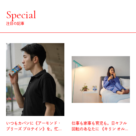
Special
注目の記事
いつもカバンに《アーモンド・
仕事も家事も育児も。日々フル
ブリーズ プロテイン》を。忙し
回転のあなたに 《キリン オルニ
い毎日の簡単コンディショニン
チンPRO》という新習慣。