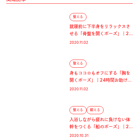
整える
就寝前に下半身をリラックスさ
せる「骨盤を開くポーズ」｜24
時間お助けヨガ
2020.11.02
整える
身もココロもオフにする「胸を
開くポーズ」｜24時間お助けヨ
ガ
2020.11.02
整える
鍛える
入浴しながら疲れに負けない体
幹をつくる「船のポーズ」｜24
時間お助けヨガ
2020.10.31