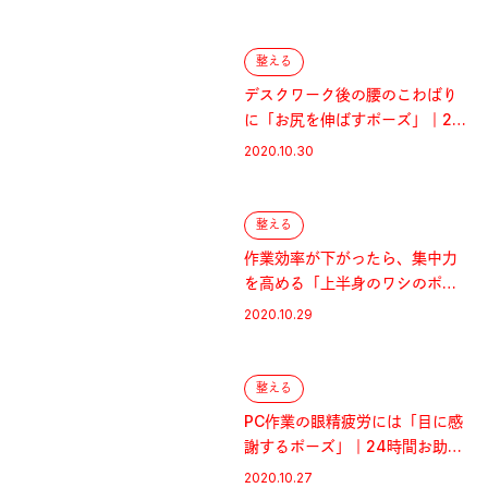
整える
デスクワーク後の腰のこわばり
に「お尻を伸ばすポーズ」｜24
時間お助けヨガ
2020.10.30
整える
作業効率が下がったら、集中力
を高める「上半身のワシのポー
ズ」｜24時間お助けヨガ
2020.10.29
整える
PC作業の眼精疲労には「目に感
謝するポーズ」｜24時間お助け
ヨガ
2020.10.27