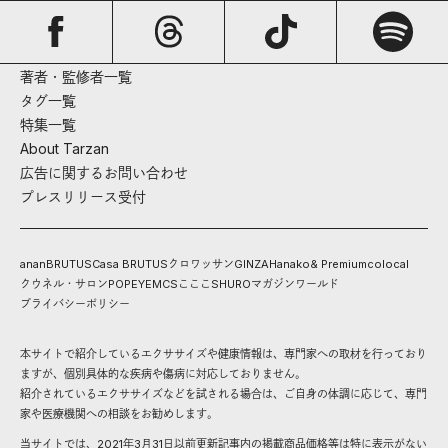
著者・監修者一覧
タグ一覧
特集一覧
About Tarzan
広告に関するお問い合わせ
プレスリリース受付
anan
BRUTUS
Casa BRUTUS
クロワッサン
GINZA
Hanako
& Premium
colocal
クウネル・サロン
POPEYE
MCS
こここ
SHURO
マガジンワールド
プライバシーポリシー
本サイトで紹介しているエクササイズや健康情報は、専門家への取材を行っており
ますが、個別具体的な疾病や傷病に対応しておりません。
紹介されているエクササイズなどを試される場合は、ご自身の体調に応じて、専門
家や医療機関への相談をお勧めします。
当サイトでは、2021年3月31日以前更新記事内の掲載商品価格等は特に表示がない