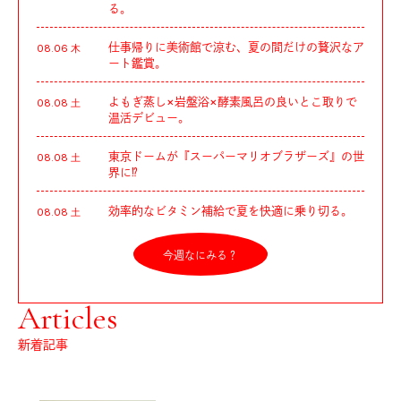
る。
仕事帰りに美術館で涼む、夏の間だけの贅沢なア
08.06 木
ート鑑賞。
よもぎ蒸し×岩盤浴×酵素風呂の良いとこ取りで
08.08 土
温活デビュー。
東京ドームが『スーパーマリオブラザーズ』の世
08.08 土
界に⁉︎
効率的なビタミン補給で夏を快適に乗り切る。
08.08 土
今週なにみる？
Articles
新着記事