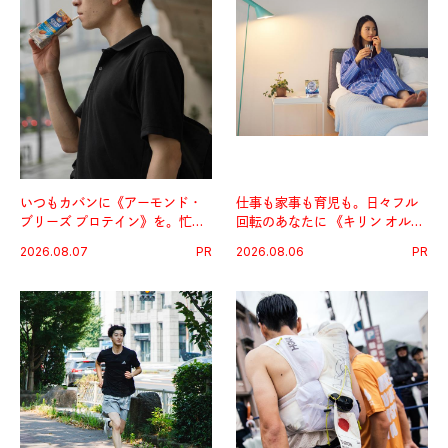
いつもカバンに《アーモンド・
仕事も家事も育児も。日々フル
ブリーズ プロテイン》を。忙し
回転のあなたに 《キリン オルニ
い毎日の簡単コンディショニン
チンPRO》という新習慣。
2026.08.07
PR
2026.08.06
PR
グ習慣。