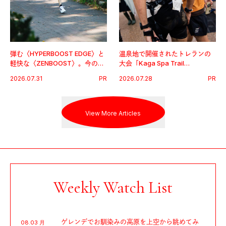
弾む〈HYPERBOOST EDGE〉と
温泉地で開催されたトレランの
軽快な〈ZENBOOST〉。今の時
大会「Kaga Spa Trail
代に寄り添うアディダスが打ち
Endurance 100 by UTMB」。本
2026.07.31
PR
2026.07.28
PR
出した新機軸。
戦を夢見るランナーたちの奮闘
を追った。
View More Articles
Weekly Watch List
ゲレンデでお馴染みの高原を上空から眺めてみ
08.03 月