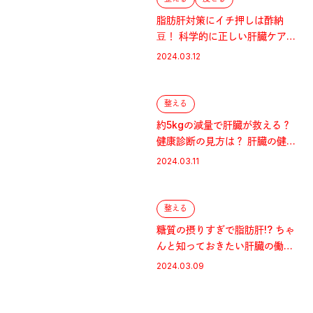
脂肪肝対策にイチ押しは酢納
豆！ 科学的に正しい肝臓ケアの
食事術
2024.03.12
整える
約5kgの減量で肝臓が救える？
健康診断の見方は？ 肝臓の健康
維持に役立つ知恵
2024.03.11
整える
糖質の摂りすぎで脂肪肝!? ちゃ
んと知っておきたい肝臓の働き
と大問題
2024.03.09