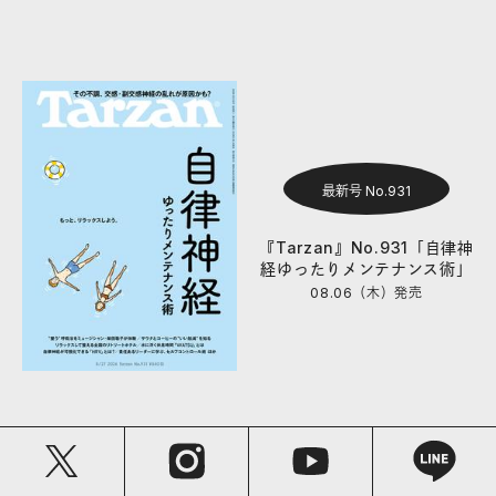
最新号 No.931
『Tarzan』No.931「自律神
経ゆったりメンテナンス術」
08.06（木）
発売