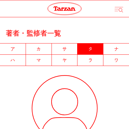
著者・監修者一覧
ア
カ
サ
タ
ナ
ハ
マ
ヤ
ラ
ワ