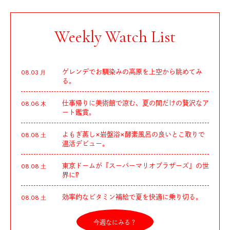
Weekly Watch List
ゲレンデでお馴染みの高原を上空から眺めてみ
08.03 月
る。
仕事帰りに美術館で涼む、夏の間だけの贅沢なア
08.06 木
ート鑑賞。
よもぎ蒸し×岩盤浴×酵素風呂の良いとこ取りで
08.08 土
温活デビュー。
東京ドームが『スーパーマリオブラザーズ』の世
08.08 土
界に⁉︎
効率的なビタミン補給で夏を快適に乗り切る。
08.08 土
今週なにみる？