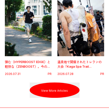
弾む〈HYPERBOOST EDGE〉と
温泉地で開催されたトレランの
軽快な〈ZENBOOST〉。今の時
大会「Kaga Spa Trail
代に寄り添うアディダスが打ち
Endurance 100 by UTMB」。本
2026.07.31
PR
2026.07.28
PR
出した新機軸。
戦を夢見るランナーたちの奮闘
を追った。
View More Articles