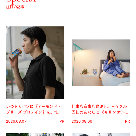
注目の記事
いつもカバンに《アーモンド・
仕事も家事も育児も。日々フル
ブリーズ プロテイン》を。忙し
回転のあなたに 《キリン オルニ
い毎日の簡単コンディショニン
チンPRO》という新習慣。
2026.08.07
PR
2026.08.06
PR
グ習慣。