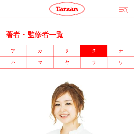
著者・監修者一覧
ア
カ
サ
タ
ナ
ハ
マ
ヤ
ラ
ワ