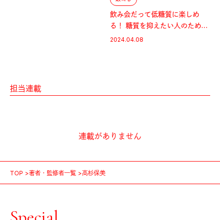
飲み会だって低糖質に楽しめ
る！ 糖質を抑えたい人のための
酒席の工夫
2024.04.08
担当連載
連載がありません
TOP
著者・監修者一覧
高杉保美
Special