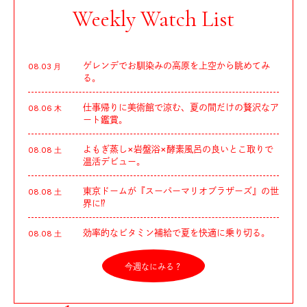
Weekly Watch List
ゲレンデでお馴染みの高原を上空から眺めてみ
08.03 月
る。
仕事帰りに美術館で涼む、夏の間だけの贅沢なア
08.06 木
ート鑑賞。
よもぎ蒸し×岩盤浴×酵素風呂の良いとこ取りで
08.08 土
温活デビュー。
東京ドームが『スーパーマリオブラザーズ』の世
08.08 土
界に⁉︎
効率的なビタミン補給で夏を快適に乗り切る。
08.08 土
今週なにみる？