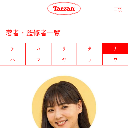
著者・監修者一覧
ア
カ
サ
タ
ナ
ハ
マ
ヤ
ラ
ワ