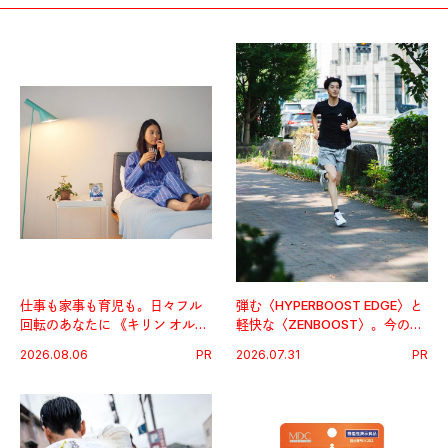
仕事も家事も育児も。日々フル
弾む〈HYPERBOOST EDGE〉と
回転のあなたに 《キリン オルニ
軽快な〈ZENBOOST〉。今の時
チンPRO》という新習慣。
代に寄り添うアディダスが打ち
2026.08.06
PR
2026.07.31
PR
出した新機軸。