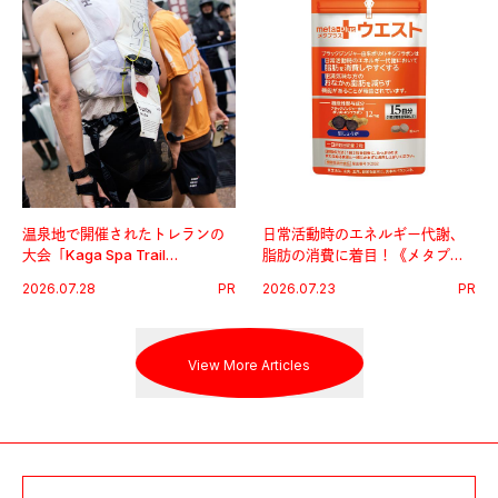
温泉地で開催されたトレランの
日常活動時のエネルギー代謝、
大会「Kaga Spa Trail
脂肪の消費に着目！《メタプラ
Endurance 100 by UTMB」。本
ス ウエスト》で始める体メンテ
2026.07.28
PR
2026.07.23
PR
戦を夢見るランナーたちの奮闘
習慣。
を追った。
View More Articles