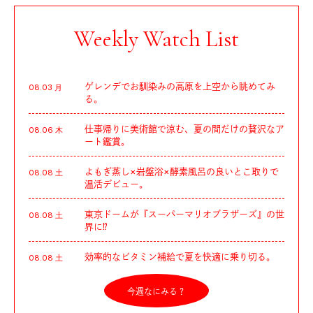
Weekly Watch List
ゲレンデでお馴染みの高原を上空から眺めてみ
08.03 月
る。
仕事帰りに美術館で涼む、夏の間だけの贅沢なア
08.06 木
ート鑑賞。
よもぎ蒸し×岩盤浴×酵素風呂の良いとこ取りで
08.08 土
温活デビュー。
東京ドームが『スーパーマリオブラザーズ』の世
08.08 土
界に⁉︎
効率的なビタミン補給で夏を快適に乗り切る。
08.08 土
今週なにみる？