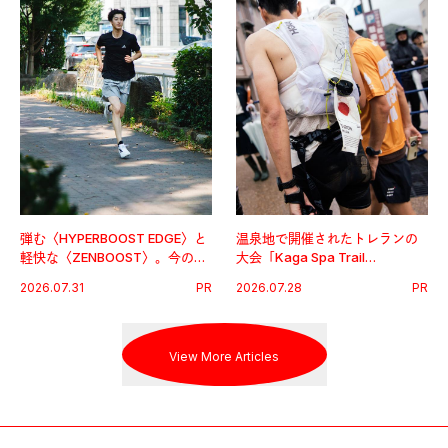
弾む〈HYPERBOOST EDGE〉と
温泉地で開催されたトレランの
軽快な〈ZENBOOST〉。今の時
大会「Kaga Spa Trail
代に寄り添うアディダスが打ち
Endurance 100 by UTMB」。本
2026.07.31
PR
2026.07.28
PR
出した新機軸。
戦を夢見るランナーたちの奮闘
を追った。
View More Articles