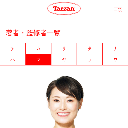
著者・監修者一覧
ア
カ
サ
タ
ナ
ハ
マ
ヤ
ラ
ワ