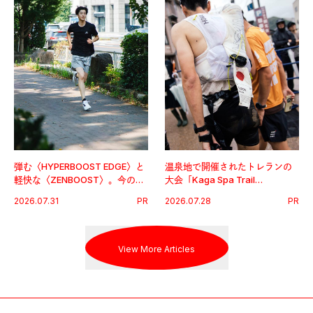
弾む〈HYPERBOOST EDGE〉と
温泉地で開催されたトレランの
軽快な〈ZENBOOST〉。今の時
大会「Kaga Spa Trail
代に寄り添うアディダスが打ち
Endurance 100 by UTMB」。本
2026.07.31
PR
2026.07.28
PR
出した新機軸。
戦を夢見るランナーたちの奮闘
を追った。
View More Articles