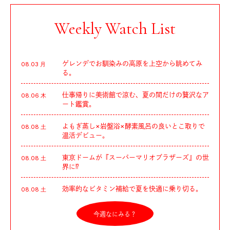
Weekly Watch List
ゲレンデでお馴染みの高原を上空から眺めてみ
08.03 月
る。
仕事帰りに美術館で涼む、夏の間だけの贅沢なア
08.06 木
ート鑑賞。
よもぎ蒸し×岩盤浴×酵素風呂の良いとこ取りで
08.08 土
温活デビュー。
東京ドームが『スーパーマリオブラザーズ』の世
08.08 土
界に⁉︎
効率的なビタミン補給で夏を快適に乗り切る。
08.08 土
今週なにみる？