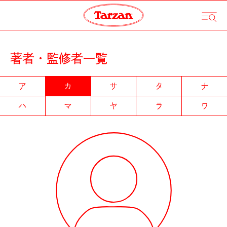
著者・監修者一覧
ア
カ
サ
タ
ナ
ハ
マ
ヤ
ラ
ワ