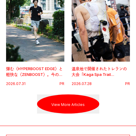
弾む〈HYPERBOOST EDGE〉と
温泉地で開催されたトレランの
軽快な〈ZENBOOST〉。今の時
大会「Kaga Spa Trail
代に寄り添うアディダスが打ち
Endurance 100 by UTMB」。本
2026.07.31
PR
2026.07.28
PR
出した新機軸。
戦を夢見るランナーたちの奮闘
を追った。
View More Articles