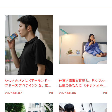
いつもカバンに《アーモンド・
仕事も家事も育児も。日々フル
ブリーズ プロテイン》を。忙し
回転のあなたに 《キリン オルニ
い毎日の簡単コンディショニン
チンPRO》という新習慣。
2026.08.07
PR
2026.08.06
PR
グ習慣。