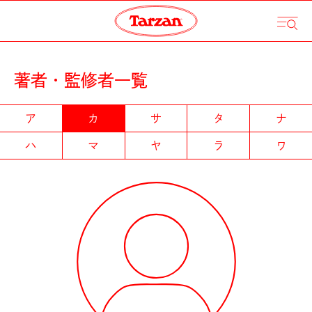
著者・監修者一覧
ア
カ
サ
タ
ナ
ハ
マ
ヤ
ラ
ワ