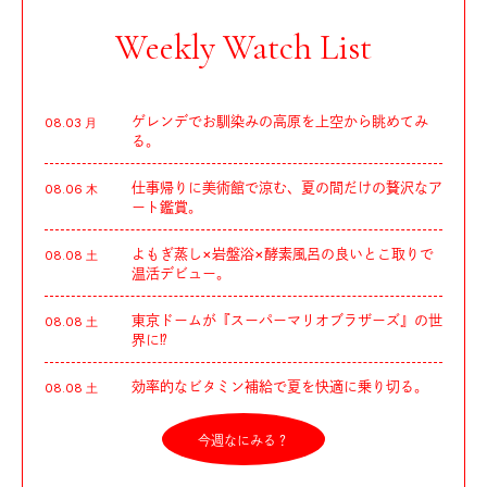
Weekly Watch List
ゲレンデでお馴染みの高原を上空から眺めてみ
08.03 月
る。
仕事帰りに美術館で涼む、夏の間だけの贅沢なア
08.06 木
ート鑑賞。
よもぎ蒸し×岩盤浴×酵素風呂の良いとこ取りで
08.08 土
温活デビュー。
東京ドームが『スーパーマリオブラザーズ』の世
08.08 土
界に⁉︎
効率的なビタミン補給で夏を快適に乗り切る。
08.08 土
今週なにみる？