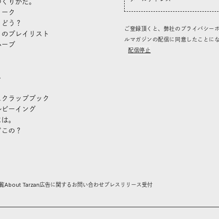
つくりかた。
トーク
、どう？
ご登録頂くと、弊社のプライバシー
」のプレイリスト
ルマガジンの配信に同意したことに
ハーブ
配信停止
き
し
スクラップブック
ルビーイング
には。
どこの？
覧
About Tarzan
広告に関するお問い合わせ
プレスリリース受付