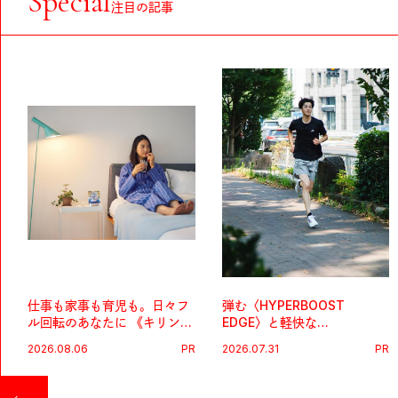
Special
注目の記事
仕事も家事も育児も。日々フ
弾む〈HYPERBOOST
ル回転のあなたに 《キリン
EDGE〉と軽快な
オルニチンPRO》という新習
〈ZENBOOST〉。今の時代
2026.08.06
PR
2026.07.31
PR
慣。
に寄り添うアディダスが打ち
出した新機軸。