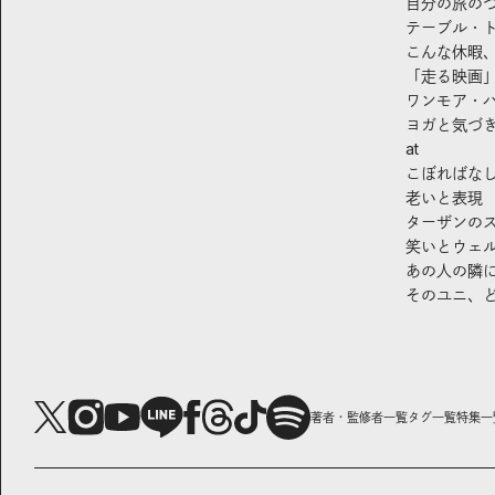
自分の旅の
テーブル・
こんな休暇
「走る映画
ワンモア・
ヨガと気づ
at
こぼればな
老いと表現
ターザンの
笑いとウェ
あの人の隣
そのユニ、
著者・監修者一覧
タグ一覧
特集一