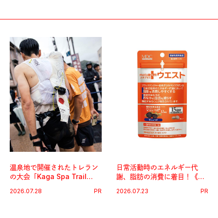
温泉地で開催されたトレラン
日常活動時のエネルギー代
の大会「Kaga Spa Trail
謝、脂肪の消費に着目！《メ
Endurance 100 by
タプラス ウエスト》で始める
2026.07.28
PR
2026.07.23
PR
UTMB」。本戦を夢見るラン
体メンテ習慣。
ナーたちの奮闘を追った。