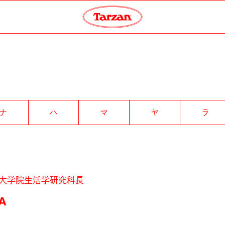
ナ
ハ
マ
ヤ
ラ
大学院生活学研究科長
A