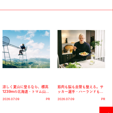
涼しく夏山に登るなら、標高
筋肉も脳も血管も整える。サ
1239mの北海道・トマム山で
ッカー選手・ハーランドも注
旅登山へ。
目する、ノルウェーサーモン
2026.07.09
PR
2026.07.09
PR
＆サバの“最強アスリート
食”。