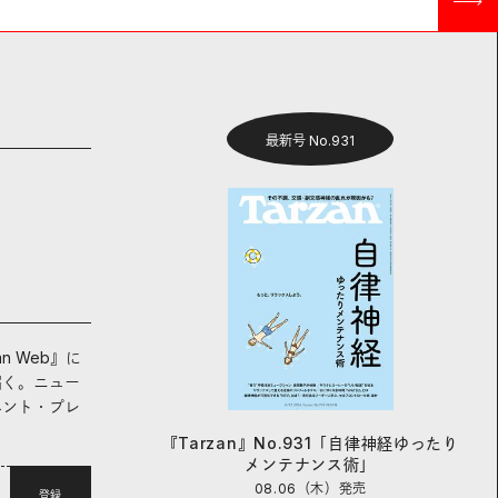
最新号 No.931
an Web』に
届く。ニュー
ベント・プレ
『Tarzan』No.931「自律神経ゆったり
メンテナンス術」
08.06（木）
発売
登録