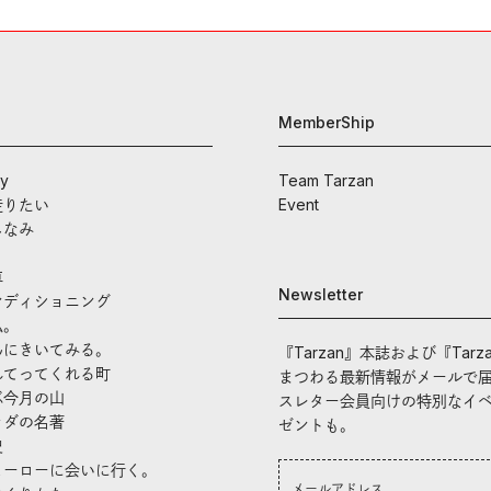
MemberShip
ay
Team Tarzan
走りたい
Event
しなみ
車
Newsletter
ンディショニング
私。
んにきいてみる。
『Tarzan』本誌および『Tarz
れてってくれる町
まつわる最新情報がメールで
ぶ今月の山
スレター会員向けの特別なイ
ラダの名著
ゼントも。
史
ヒーローに会いに行く。