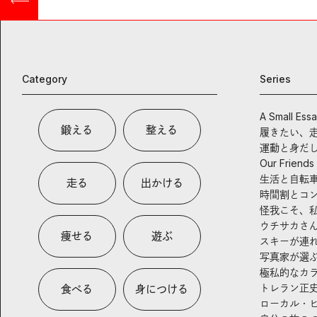
Category
Series
A Small Ess
鍛える
整える
履きたい、
運動と身だ
Our Friends
生活と自転
走る
出かける
時間割とコ
怪我こそ、
ウチサカさ
痩せる
遊ぶ
スキーが連
写真家が選
極私的なカ
トレラン正
食べる
身につける
ローカル・