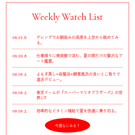
Weekly Watch List
ゲレンデでお馴染みの高原を上空から眺めてみ
08.03 月
る。
仕事帰りに美術館で涼む、夏の間だけの贅沢なア
08.06 木
ート鑑賞。
よもぎ蒸し×岩盤浴×酵素風呂の良いとこ取りで
08.08 土
温活デビュー。
東京ドームが『スーパーマリオブラザーズ』の世
08.08 土
界に⁉︎
効率的なビタミン補給で夏を快適に乗り切る。
08.08 土
今週なにみる？