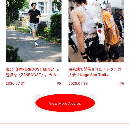
弾む〈HYPERBOOST EDGE〉と
温泉地で開催されたトレランの
軽快な〈ZENBOOST〉。今の時
大会「Kaga Spa Trail
代に寄り添うアディダスが打ち
Endurance 100 by UTMB」。本
2026.07.31
PR
2026.07.28
PR
出した新機軸。
戦を夢見るランナーたちの奮闘
を追った。
View More Articles