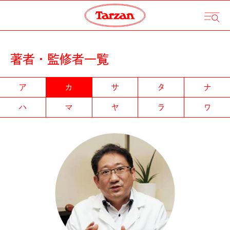
著者・監修者一覧
ア
カ
サ
タ
ナ
ハ
マ
ヤ
ラ
ワ