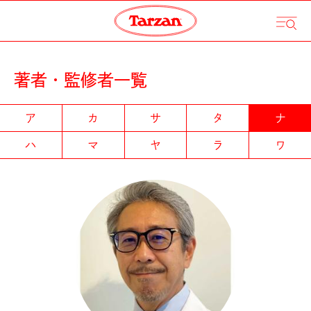
著者・監修者一覧
ア
カ
サ
タ
ナ
ハ
マ
ヤ
ラ
ワ