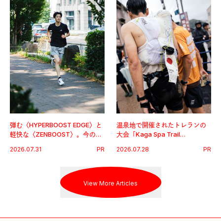
弾む〈HYPERBOOST EDGE〉と
温泉地で開催されたトレランの
軽快な〈ZENBOOST〉。今の時
大会「Kaga Spa Trail
代に寄り添うアディダスが打ち
Endurance 100 by UTMB」。本
2026.07.31
PR
2026.07.28
PR
出した新機軸。
戦を夢見るランナーたちの奮闘
を追った。
View More Articles