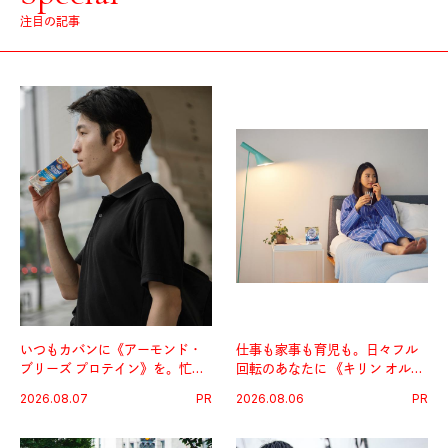
注目の記事
いつもカバンに《アーモンド・
仕事も家事も育児も。日々フル
ブリーズ プロテイン》を。忙し
回転のあなたに 《キリン オルニ
い毎日の簡単コンディショニン
チンPRO》という新習慣。
2026.08.07
PR
2026.08.06
PR
グ習慣。