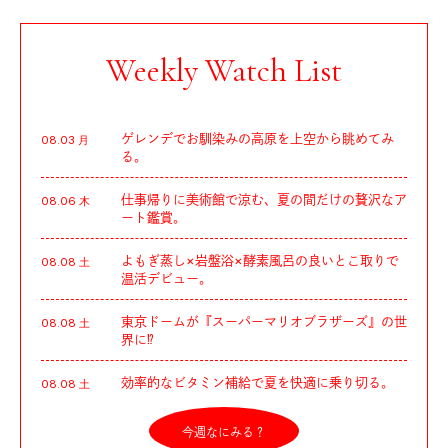
Weekly Watch List
ゲレンデでお馴染みの高原を上空から眺めてみ
08.03 月
る。
仕事帰りに美術館で涼む、夏の間だけの贅沢なア
08.06 木
ート鑑賞。
よもぎ蒸し×岩盤浴×酵素風呂の良いとこ取りで
08.08 土
温活デビュー。
東京ドームが『スーパーマリオブラザーズ』の世
08.08 土
界に⁉︎
効率的なビタミン補給で夏を快適に乗り切る。
08.08 土
今週なにみる？