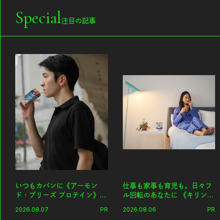
Special
注目の記事
いつもカバンに《アーモン
仕事も家事も育児も。日々フ
ド・ブリーズ プロテイン》
ル回転のあなたに 《キリン
を。忙しい毎日の簡単コンデ
オルニチンPRO》という新習
2026.08.07
PR
2026.08.06
PR
ィショニング習慣。
慣。