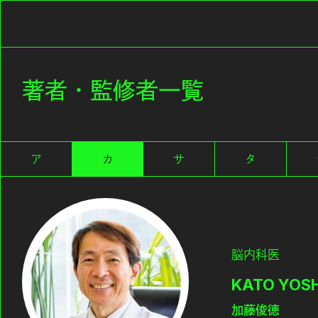
著者・監修者一覧
ア
カ
サ
タ
脳内科医
KATO YOSH
加藤俊徳