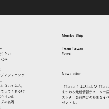
出した新機軸。
ナーたちの奮闘を追った。
MemberShip
ay
Team Tarzan
走りたい
Event
しなみ
車
Newsletter
ンディショニング
私。
んにきいてみる。
『Tarzan』本誌および『Tarz
れてってくれる町
まつわる最新情報がメールで
ぶ今月の山
スレター会員向けの特別なイ
ラダの名著
ゼントも。
史