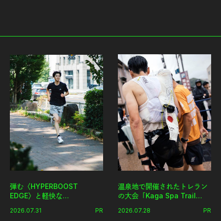
弾む〈HYPERBOOST
温泉地で開催されたトレラン
EDGE〉と軽快な
の大会「Kaga Spa Trail
〈ZENBOOST〉。今の時代
Endurance 100 by
2026.07.31
PR
2026.07.28
PR
に寄り添うアディダスが打ち
UTMB」。本戦を夢見るラン