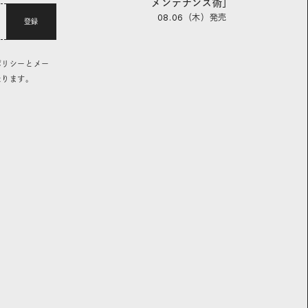
メンテナンス術」
08.06（木）
発売
登録
ポリシーとメー
なります。