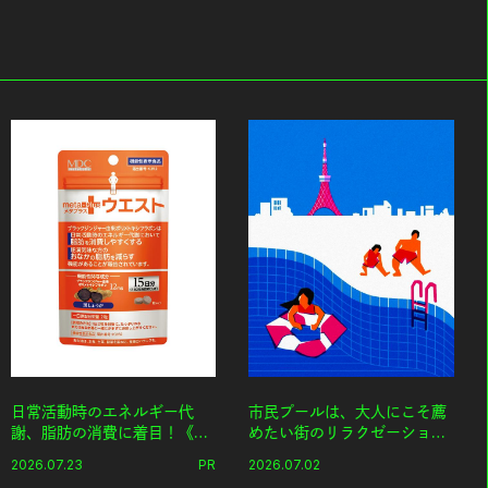
日常活動時のエネルギー代
市民プールは、大人にこそ薦
謝、脂肪の消費に着目！《メ
めたい街のリラクゼーション
タプラス ウエスト》で始める
スポットだ。
2026.07.23
PR
2026.07.02
体メンテ習慣。