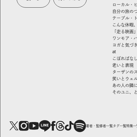
ローカル・
自分の旅の
テーブル・
こんな休暇
「走る映画
ワンモア・
ヨガと気づ
at
こぼればな
老いと表現
ターザンの
笑いとウェ
あの人の隣
そのユニ、
著者・監修者一覧
タグ一覧
特集一