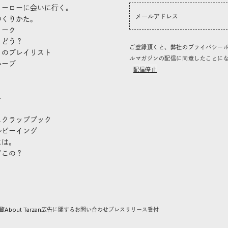
ヒーローに会いに行く。
つくりかた。
トーク
、どう？
ご登録頂くと、弊社のプライバシー
」のプレイリスト
ルマガジンの配信に同意したことに
ハーブ
配信停止
き
し
スクラップブック
ルビーイング
には。
どこの？
覧
About Tarzan
広告に関するお問い合わせ
プレスリリース受付