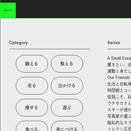
Category
Series
A Small Ess
鍛える
整える
履きたい、
運動と身だ
Our Friends
生活と自転
走る
出かける
時間割とコ
怪我こそ、
ウチサカさ
痩せる
遊ぶ
スキーが連
写真家が選
極私的なカ
トレラン正
食べる
身につける