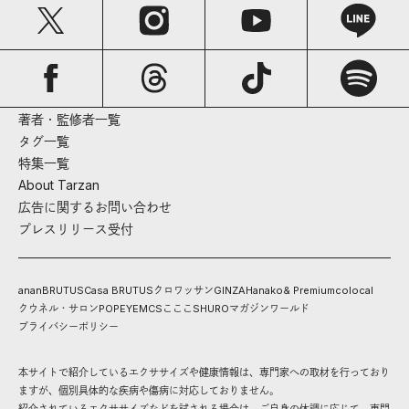
著者・監修者一覧
タグ一覧
特集一覧
About Tarzan
広告に関するお問い合わせ
プレスリリース受付
anan
BRUTUS
Casa BRUTUS
クロワッサン
GINZA
Hanako
& Premium
colocal
クウネル・サロン
POPEYE
MCS
こここ
SHURO
マガジンワールド
プライバシーポリシー
本サイトで紹介しているエクササイズや健康情報は、専門家への取材を行っており
ますが、個別具体的な疾病や傷病に対応しておりません。
紹介されているエクササイズなどを試される場合は、ご自身の体調に応じて、専門