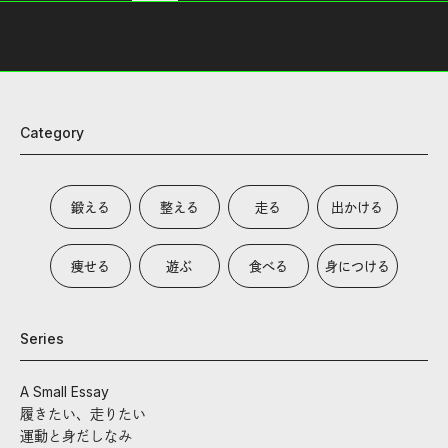
Category
鍛える
整える
走る
出かける
痩せる
遊ぶ
食べる
身につける
Series
A Small Essay
履きたい、走りたい
運動と身だしなみ