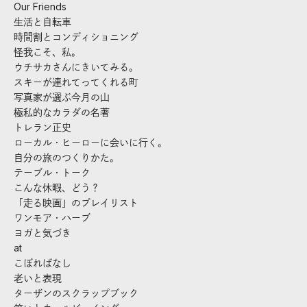
Our Friends
生活と自転車
時間割とコンディショニング
怪我こそ、私。
ウチサカさんにきいてみる。
スキーが連れてってくれる町
写真家が選ぶ今月の山
極私的なカラダの名著
トレラン正史
ローカル・ヒーローに会いに行く。
自分の旅のつくりかた。
テーブル・トーク
こんな休暇、どう？
「走る映画」のプレイリスト
ワンモア・ハーブ
ヨガと気づき
at
こぼればなし
老いと表現
ターザンのスクラップブック