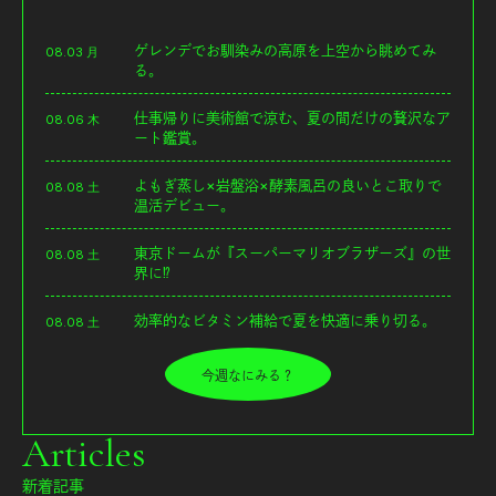
ゲレンデでお馴染みの高原を上空から眺めてみ
08.03 月
る。
仕事帰りに美術館で涼む、夏の間だけの贅沢なア
08.06 木
ート鑑賞。
よもぎ蒸し×岩盤浴×酵素風呂の良いとこ取りで
08.08 土
温活デビュー。
東京ドームが『スーパーマリオブラザーズ』の世
08.08 土
界に⁉︎
効率的なビタミン補給で夏を快適に乗り切る。
08.08 土
今週なにみる？
Articles
新着記事