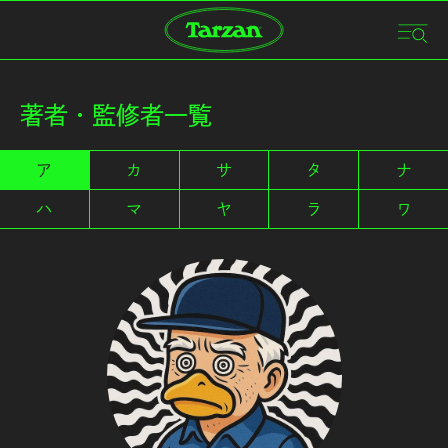
著者・監修者一覧
ア
カ
サ
タ
ナ
ハ
マ
ヤ
ラ
ワ