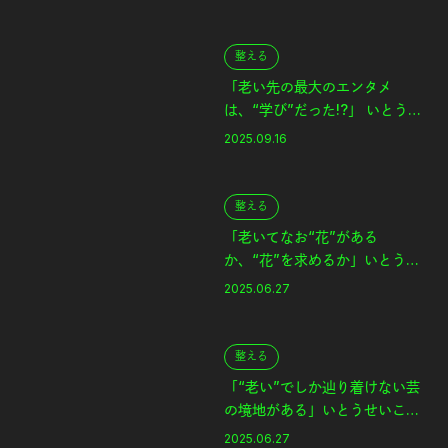
現
整える
「老い先の最大のエンタメ
は、“学び”だった!?」 いとうま
い子（俳優、研究者）｜老いと
2025.09.16
表現
整える
「老いてなお“花”がある
か、“花”を求めるか」いとうせ
いこう（作家・クリエイター）
2025.06.27
後編｜老いと表現
整える
「“老い”でしか辿り着けない芸
の境地がある」いとうせいこう
（作家・クリエイター）前編｜
2025.06.27