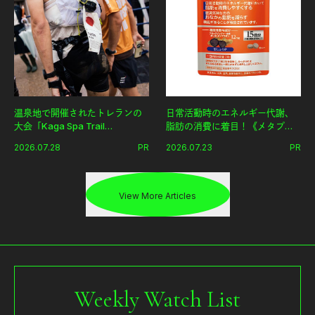
温泉地で開催されたトレランの
日常活動時のエネルギー代謝、
大会「Kaga Spa Trail
脂肪の消費に着目！《メタプラ
Endurance 100 by UTMB」。本
ス ウエスト》で始める体メンテ
2026.07.28
PR
2026.07.23
PR
戦を夢見るランナーたちの奮闘
習慣。
を追った。
View More Articles
Weekly Watch List