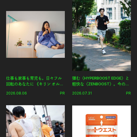
仕事も家事も育児も。日々フル
弾む〈HYPERBOOST EDGE〉と
回転のあなたに 《キリン オルニ
軽快な〈ZENBOOST〉。今の時
チンPRO》という新習慣。
代に寄り添うアディダスが打ち
2026.08.06
PR
2026.07.31
PR
出した新機軸。