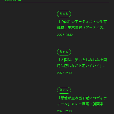
整える
「心配性のアーティストの生存
戦略」牛木匡憲（アーティス
ト）｜老いと表現
2026.05.12
整える
「人間は、笑いとしみじみを同
時に感じながら老いていく」カ
レー沢薫（漫画家・エッセイス
2025.12.10
ト）後編｜老いと表現
整える
「想像が生み出す老いのディテ
ィール」カレー沢薫（漫画家・
エッセイスト）前編｜老いと表
2025.12.10