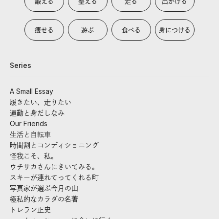
鍛える
整える
走る
出かける
痩せる
遊ぶ
食べる
身につける
Series
A Small Essay
履きたい、走りたい
運動と身だしなみ
Our Friends
生活と自転車
時間割とコンディショニング
怪我こそ、私。
ウチサカさんにきいてみる。
スキーが連れてってくれる町
写真家が選ぶ今月の山
極私的なカラダの名著
トレラン正史