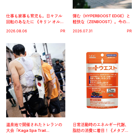
仕事も家事も育児も。日々フル
弾む〈HYPERBOOST EDGE〉と
回転のあなたに 《キリン オルニ
軽快な〈ZENBOOST〉。今の時
チンPRO》という新習慣。
代に寄り添うアディダスが打ち
2026.08.06
PR
2026.07.31
PR
出した新機軸。
温泉地で開催されたトレランの
日常活動時のエネルギー代謝、
大会「Kaga Spa Trail
脂肪の消費に着目！《メタプラ
Endurance 100 by UTMB」。本
ス ウエスト》で始める体メンテ