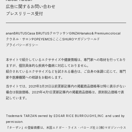
広告に関するお問い合わせ
プレスリリース受付
anan
BRUTUS
Casa BRUTUS
クロワッサン
GINZA
Hanako
& Premium
colocal
クウネル・サロン
POPEYE
MCS
こここ
SHURO
マガジンワールド
プライバシーポリシー
本サイトで紹介しているエクササイズや健康情報は、専門家への取材を行っており
ますが、個別具体的な疾病や傷病に対応しておりません。
紹介されているエクササイズなどを試される場合は、ご自身の体調に応じて、専門
家や医療機関への相談をお勧めします。
当サイトでは、2021年3月31日以前更新記事内の掲載商品価格等は特に表示がない
場合は税抜価格、2021年4月1日更新記事内の掲載商品価格は、原則税込価格で表
記しています。
Trademark TARZAN owned by EDGAR RICE BURROUGHS,INC. and used by
permission.
『ターザン』の登録商標は、米国エドガー・ライス・バローズ社と(株)マガジンハウス