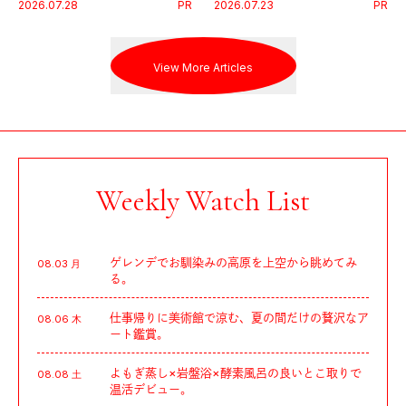
2026.07.28
PR
2026.07.23
PR
戦を夢見るランナーたちの奮闘
習慣。
を追った。
View More Articles
Weekly Watch List
ゲレンデでお馴染みの高原を上空から眺めてみ
08.03 月
る。
仕事帰りに美術館で涼む、夏の間だけの贅沢なア
08.06 木
ート鑑賞。
よもぎ蒸し×岩盤浴×酵素風呂の良いとこ取りで
08.08 土
温活デビュー。