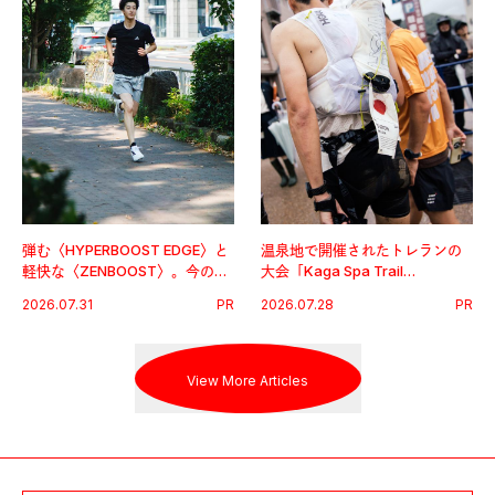
弾む〈HYPERBOOST EDGE〉と
温泉地で開催されたトレランの
軽快な〈ZENBOOST〉。今の時
大会「Kaga Spa Trail
代に寄り添うアディダスが打ち
Endurance 100 by UTMB」。本
2026.07.31
PR
2026.07.28
PR
出した新機軸。
戦を夢見るランナーたちの奮闘
を追った。
View More Articles