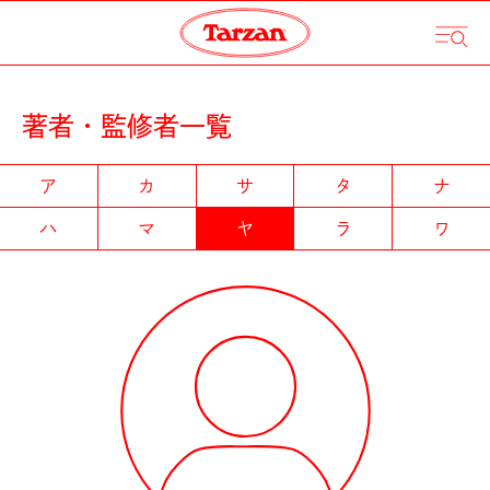
著者・監修者一覧
ア
カ
サ
タ
ナ
ハ
マ
ヤ
ラ
ワ