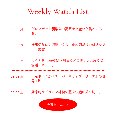
Weekly Watch List
ゲレンデでお馴染みの高原を上空から眺めてみ
08.03 月
る。
仕事帰りに美術館で涼む、夏の間だけの贅沢なア
08.06 木
ート鑑賞。
よもぎ蒸し×岩盤浴×酵素風呂の良いとこ取りで
08.08 土
温活デビュー。
東京ドームが『スーパーマリオブラザーズ』の世
08.08 土
界に⁉︎
効率的なビタミン補給で夏を快適に乗り切る。
08.08 土
今週なにみる？