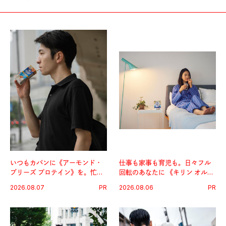
いつもカバンに《アーモンド・
仕事も家事も育児も。日々フル
ブリーズ プロテイン》を。忙し
回転のあなたに 《キリン オルニ
い毎日の簡単コンディショニン
チンPRO》という新習慣。
2026.08.07
PR
2026.08.06
PR
グ習慣。