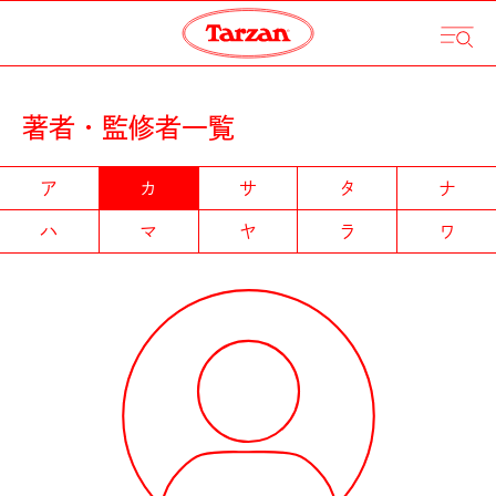
著者・監修者一覧
ア
カ
サ
タ
ナ
ハ
マ
ヤ
ラ
ワ