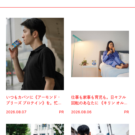
いつもカバンに《アーモンド・
仕事も家事も育児も。日々フル
ブリーズ プロテイン》を。忙し
回転のあなたに 《キリン オルニ
い毎日の簡単コンディショニン
チンPRO》という新習慣。
2026.08.07
PR
2026.08.06
PR
グ習慣。