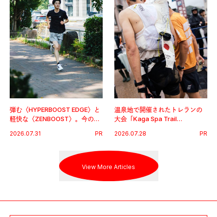
弾む〈HYPERBOOST EDGE〉と
温泉地で開催されたトレランの
軽快な〈ZENBOOST〉。今の時
大会「Kaga Spa Trail
代に寄り添うアディダスが打ち
Endurance 100 by UTMB」。本
2026.07.31
PR
2026.07.28
PR
出した新機軸。
戦を夢見るランナーたちの奮闘
を追った。
View More Articles