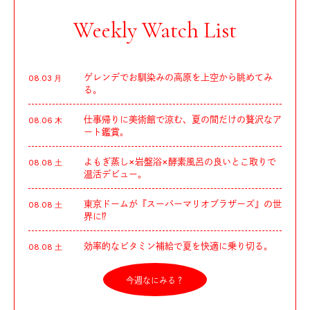
Weekly Watch List
ゲレンデでお馴染みの高原を上空から眺めてみ
08.03 月
る。
仕事帰りに美術館で涼む、夏の間だけの贅沢なア
08.06 木
ート鑑賞。
よもぎ蒸し×岩盤浴×酵素風呂の良いとこ取りで
08.08 土
温活デビュー。
東京ドームが『スーパーマリオブラザーズ』の世
08.08 土
界に⁉︎
効率的なビタミン補給で夏を快適に乗り切る。
08.08 土
今週なにみる？