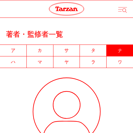
著者・監修者一覧
ア
カ
サ
タ
ナ
ハ
マ
ヤ
ラ
ワ