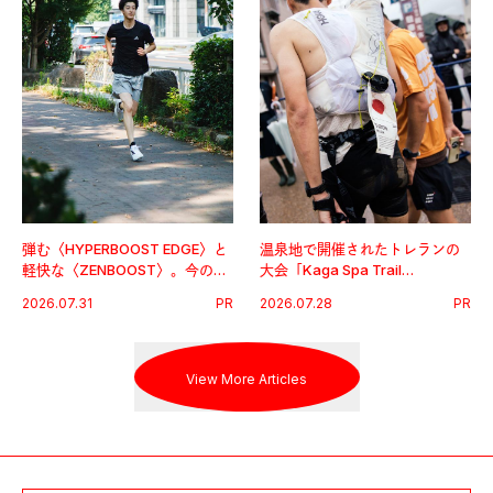
弾む〈HYPERBOOST EDGE〉と
温泉地で開催されたトレランの
軽快な〈ZENBOOST〉。今の時
大会「Kaga Spa Trail
代に寄り添うアディダスが打ち
Endurance 100 by UTMB」。本
2026.07.31
PR
2026.07.28
PR
出した新機軸。
戦を夢見るランナーたちの奮闘
を追った。
View More Articles