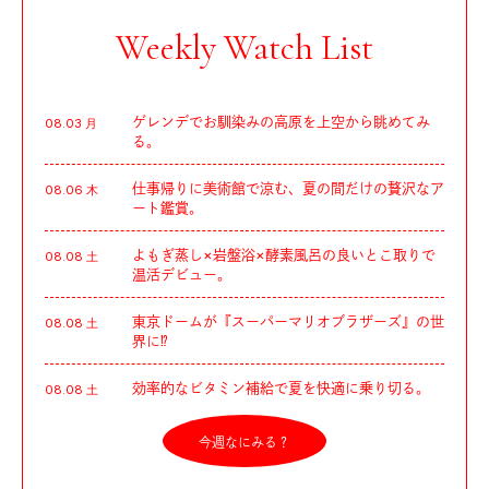
Weekly Watch List
ゲレンデでお馴染みの高原を上空から眺めてみ
08.03 月
る。
仕事帰りに美術館で涼む、夏の間だけの贅沢なア
08.06 木
ート鑑賞。
よもぎ蒸し×岩盤浴×酵素風呂の良いとこ取りで
08.08 土
温活デビュー。
東京ドームが『スーパーマリオブラザーズ』の世
08.08 土
界に⁉︎
効率的なビタミン補給で夏を快適に乗り切る。
08.08 土
今週なにみる？