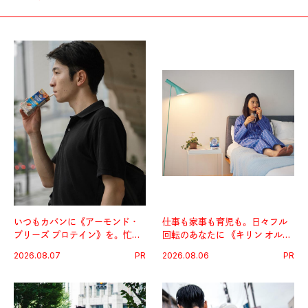
いつもカバンに《アーモンド・
仕事も家事も育児も。日々フル
ブリーズ プロテイン》を。忙し
回転のあなたに 《キリン オルニ
い毎日の簡単コンディショニン
チンPRO》という新習慣。
2026.08.07
PR
2026.08.06
PR
グ習慣。