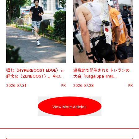
弾む〈HYPERBOOST EDGE〉と
温泉地で開催されたトレランの
軽快な〈ZENBOOST〉。今の時
大会「Kaga Spa Trail
代に寄り添うアディダスが打ち
Endurance 100 by UTMB」。本
2026.07.31
PR
2026.07.28
PR
出した新機軸。
戦を夢見るランナーたちの奮闘
を追った。
View More Articles