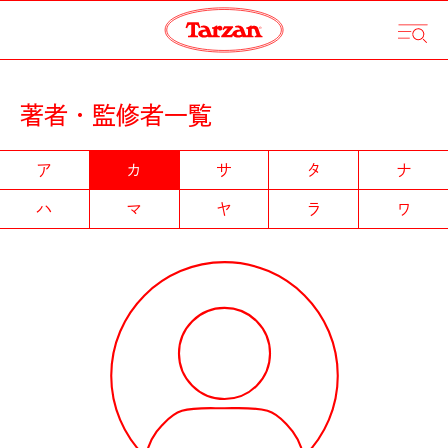
著者・監修者一覧
ア
カ
サ
タ
ナ
ハ
マ
ヤ
ラ
ワ