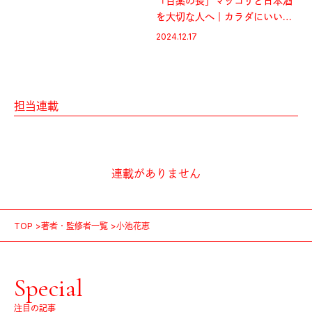
「百薬の長」マッコリと日本酒
を大切な人へ｜カラダにいいギ
フト2024
2024.12.17
担当連載
連載がありません
TOP
著者・監修者一覧
小池花恵
Special
注目の記事