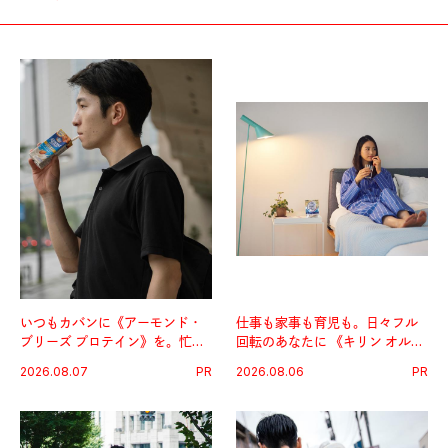
いつもカバンに《アーモンド・
仕事も家事も育児も。日々フル
ブリーズ プロテイン》を。忙し
回転のあなたに 《キリン オルニ
い毎日の簡単コンディショニン
チンPRO》という新習慣。
2026.08.07
PR
2026.08.06
PR
グ習慣。