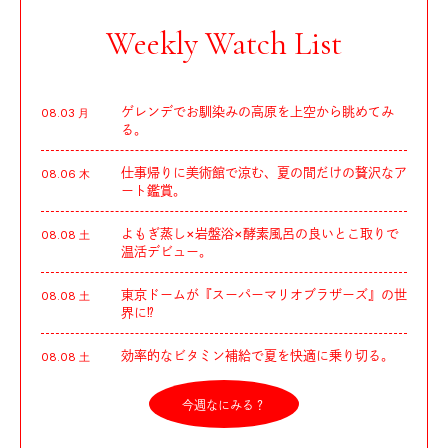
Weekly Watch List
ゲレンデでお馴染みの高原を上空から眺めてみ
08.03 月
る。
仕事帰りに美術館で涼む、夏の間だけの贅沢なア
08.06 木
ート鑑賞。
よもぎ蒸し×岩盤浴×酵素風呂の良いとこ取りで
08.08 土
温活デビュー。
東京ドームが『スーパーマリオブラザーズ』の世
08.08 土
界に⁉︎
効率的なビタミン補給で夏を快適に乗り切る。
08.08 土
今週なにみる？