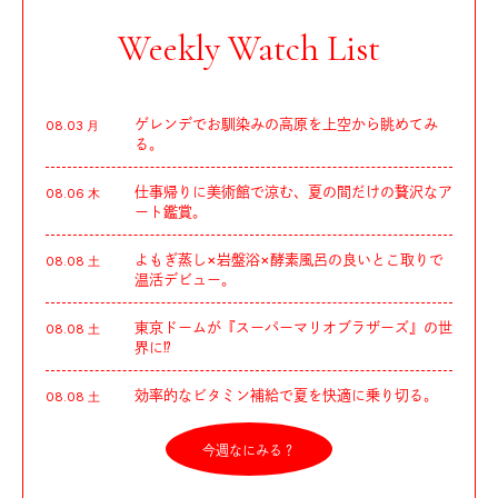
Weekly Watch List
ゲレンデでお馴染みの高原を上空から眺めてみ
08.03 月
る。
仕事帰りに美術館で涼む、夏の間だけの贅沢なア
08.06 木
ート鑑賞。
よもぎ蒸し×岩盤浴×酵素風呂の良いとこ取りで
08.08 土
温活デビュー。
東京ドームが『スーパーマリオブラザーズ』の世
08.08 土
界に⁉︎
効率的なビタミン補給で夏を快適に乗り切る。
08.08 土
今週なにみる？