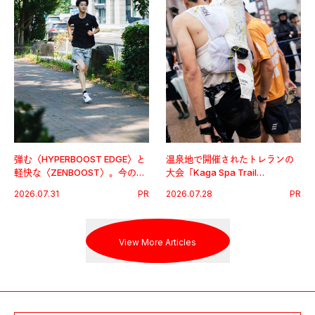
弾む〈HYPERBOOST EDGE〉と
温泉地で開催されたトレランの
軽快な〈ZENBOOST〉。今の時
大会「Kaga Spa Trail
代に寄り添うアディダスが打ち
Endurance 100 by UTMB」。本
2026.07.31
PR
2026.07.28
PR
出した新機軸。
戦を夢見るランナーたちの奮闘
を追った。
View More Articles