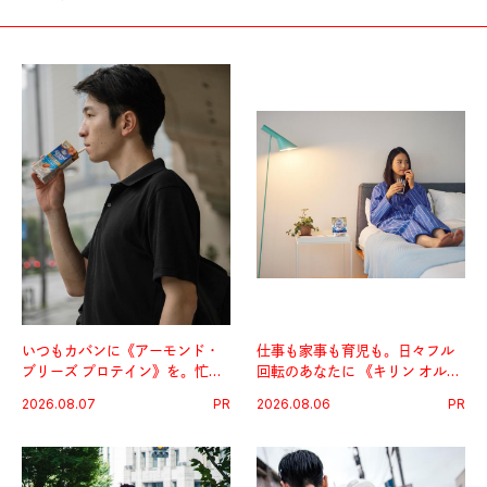
いつもカバンに《アーモンド・
仕事も家事も育児も。日々フル
ブリーズ プロテイン》を。忙し
回転のあなたに 《キリン オルニ
い毎日の簡単コンディショニン
チンPRO》という新習慣。
2026.08.07
PR
2026.08.06
PR
グ習慣。