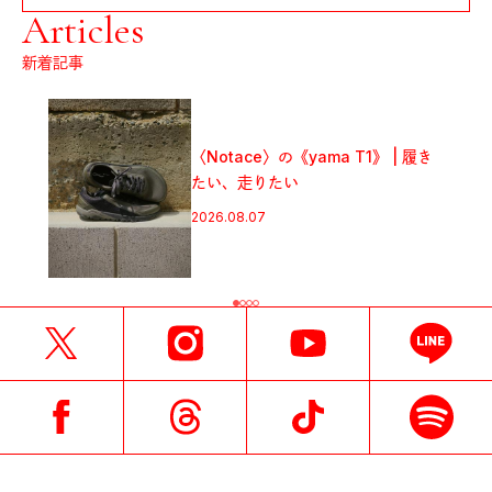
Articles
新着記事
フジロック
ace〉の《yama T1》 | 履き
スメ。「FUJ
、走りたい
FESTIVA
プ！
08.07
2026.08.07