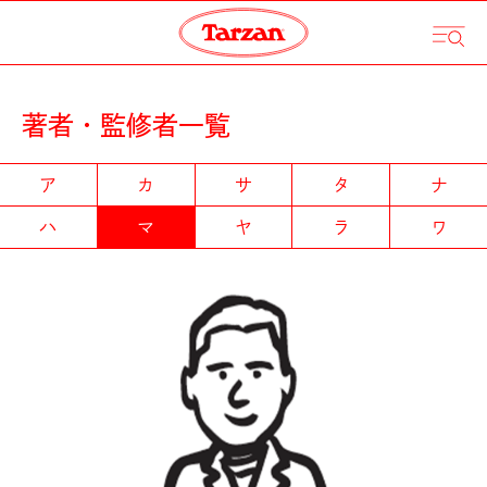
著者・監修者一覧
ア
カ
サ
タ
ナ
ハ
マ
ヤ
ラ
ワ