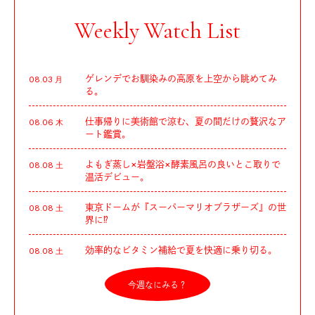
Weekly Watch List
ゲレンデでお馴染みの高原を上空から眺めてみ
08.03 月
る。
仕事帰りに美術館で涼む、夏の間だけの贅沢なア
08.06 木
ート鑑賞。
よもぎ蒸し×岩盤浴×酵素風呂の良いとこ取りで
08.08 土
温活デビュー。
東京ドームが『スーパーマリオブラザーズ』の世
08.08 土
界に⁉︎
効率的なビタミン補給で夏を快適に乗り切る。
08.08 土
今週なにみる？