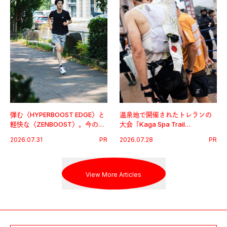
弾む〈HYPERBOOST EDGE〉と
温泉地で開催されたトレランの
軽快な〈ZENBOOST〉。今の時
大会「Kaga Spa Trail
代に寄り添うアディダスが打ち
Endurance 100 by UTMB」。本
2026.07.31
PR
2026.07.28
PR
出した新機軸。
戦を夢見るランナーたちの奮闘
を追った。
View More Articles