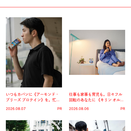
いつもカバンに《アーモンド・
仕事も家事も育児も。日々フル
ブリーズ プロテイン》を。忙し
回転のあなたに 《キリン オルニ
い毎日の簡単コンディショニン
チンPRO》という新習慣。
2026.08.07
PR
2026.08.06
PR
グ習慣。