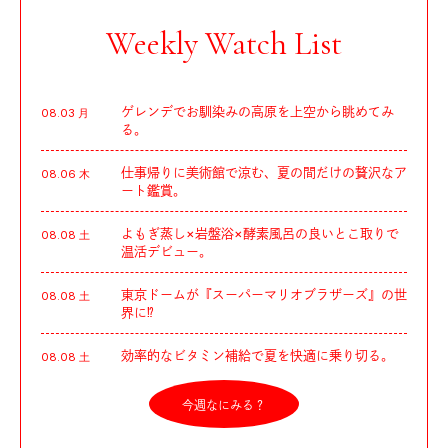
Weekly Watch List
ゲレンデでお馴染みの高原を上空から眺めてみ
08.03 月
る。
仕事帰りに美術館で涼む、夏の間だけの贅沢なア
08.06 木
ート鑑賞。
よもぎ蒸し×岩盤浴×酵素風呂の良いとこ取りで
08.08 土
温活デビュー。
東京ドームが『スーパーマリオブラザーズ』の世
08.08 土
界に⁉︎
効率的なビタミン補給で夏を快適に乗り切る。
08.08 土
今週なにみる？