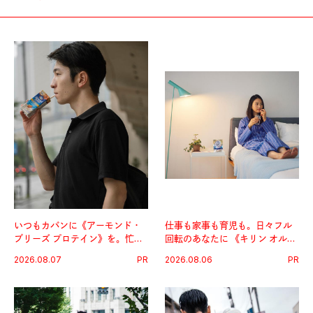
いつもカバンに《アーモンド・
仕事も家事も育児も。日々フル
ブリーズ プロテイン》を。忙し
回転のあなたに 《キリン オルニ
い毎日の簡単コンディショニン
チンPRO》という新習慣。
2026.08.07
PR
2026.08.06
PR
グ習慣。