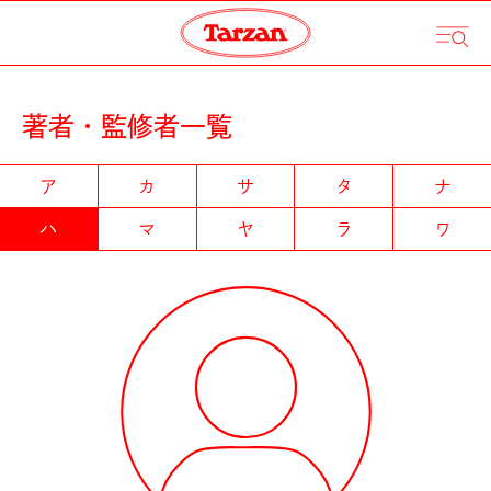
著者・監修者一覧
ア
カ
サ
タ
ナ
ハ
マ
ヤ
ラ
ワ