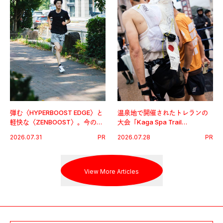
弾む〈HYPERBOOST EDGE〉と
温泉地で開催されたトレランの
軽快な〈ZENBOOST〉。今の時
大会「Kaga Spa Trail
代に寄り添うアディダスが打ち
Endurance 100 by UTMB」。本
2026.07.31
PR
2026.07.28
PR
出した新機軸。
戦を夢見るランナーたちの奮闘
を追った。
View More Articles