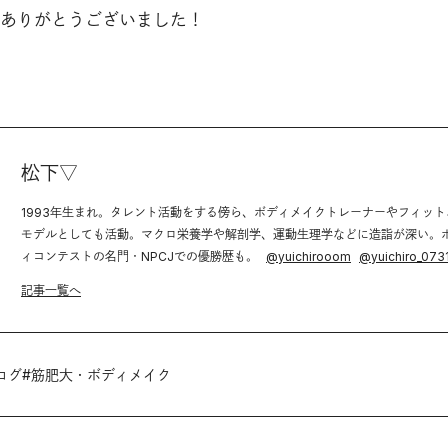
ありがとうございました！
松下▽
1993年生まれ。タレント活動をする傍ら、ボディメイクトレーナーやフィット
モデルとしても活動。マクロ栄養学や解剖学、運動生理学などに造詣が深い。
ィコンテストの名門・NPCJでの優勝歴も。
@
yuichirooom
@
yuichiro_073
記事一覧へ
ログ
#
筋肥大・ボディメイク