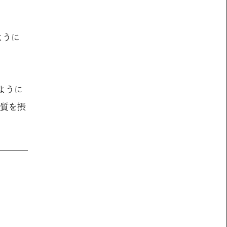
。
ように
ように
ク質を摂