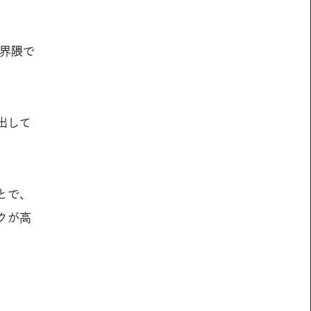
界隈で
出して
とで、
クが高