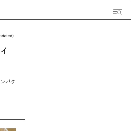
pdated）
ィ
タンパク