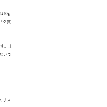
10g
パク質
ます。上
ないで
のリス