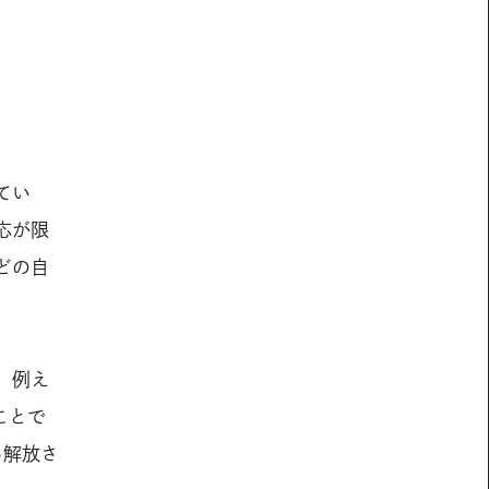
てい
応が限
どの自
。例え
ことで
ら解放さ