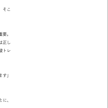
。そこ
重要。
は正し
駿トレ
ます」
とに、