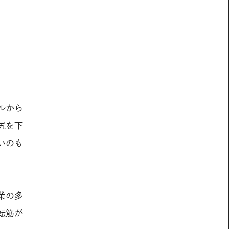
ルから
尻を下
いのも
業の多
転筋が