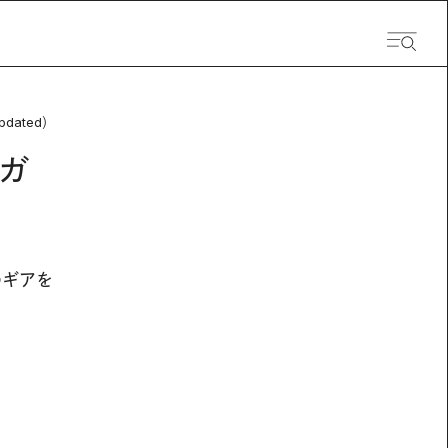
pdated）
ガ
のギアを