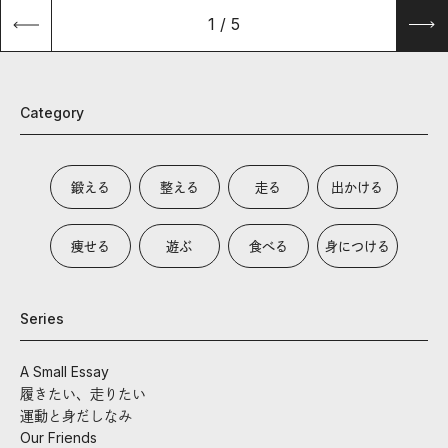
1
/
5
Category
鍛える
整える
走る
出かける
痩せる
遊ぶ
食べる
身につける
Series
A Small Essay
履きたい、走りたい
運動と身だしなみ
Our Friends