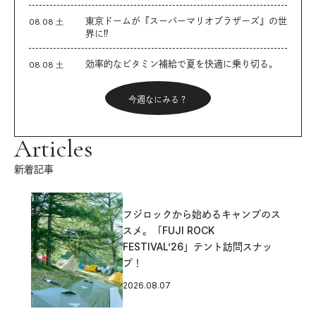
東京ドームが『スーパーマリオブラザーズ』の世
08.08 土
界に⁉︎
効率的なビタミン補給で夏を快適に乗り切る。
08.08 土
今週なにみる？
Articles
新着記事
フジロックから始めるキャンプのス
スメ。「FUJI ROCK
FESTIVAL’26」テント訪問スナッ
プ！
2026.08.07