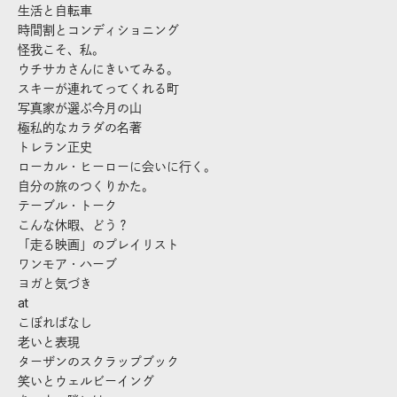
生活と自転車
時間割とコンディショニング
怪我こそ、私。
ウチサカさんにきいてみる。
スキーが連れてってくれる町
写真家が選ぶ今月の山
極私的なカラダの名著
トレラン正史
ローカル・ヒーローに会いに行く。
自分の旅のつくりかた。
テーブル・トーク
こんな休暇、どう？
「走る映画」のプレイリスト
ワンモア・ハーブ
ヨガと気づき
at
こぼればなし
老いと表現
ターザンのスクラップブック
笑いとウェルビーイング