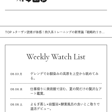
TOP
ターザン読者が体感！持久系トレーニングの新常識「戦略的リカバ
リ」とは？
Weekly Watch List
ゲレンデでお馴染みの高原を上空から眺めてみ
08.03 月
る。
仕事帰りに美術館で涼む、夏の間だけの贅沢なア
08.06 木
ート鑑賞。
よもぎ蒸し×岩盤浴×酵素風呂の良いとこ取りで
08.08 土
温活デビュー。