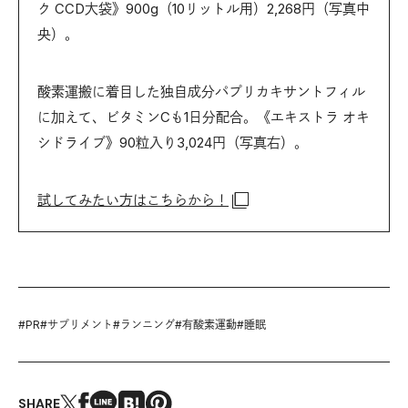
ク CCD大袋》900g（10リットル用）2,268円（写真中
央）。
酸素運搬に着目した独自成分パプリカキサントフィル
に加えて、ビタミンCも1日分配合。《エキストラ オキ
シドライブ》90粒入り3,024円（写真右）。
試してみたい方はこちらから！
#
PR
#
サプリメント
#
ランニング
#
有酸素運動
#
睡眠
SHARE