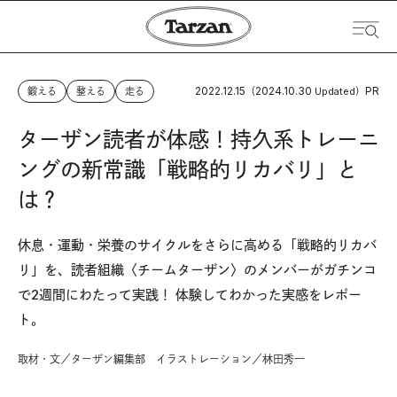
2022.12.15
2024.10.30
PR
鍛える
整える
走る
（
Updated）
ターザン読者が体感！持久系トレーニ
ングの新常識「戦略的リカバリ」と
は？
休息・運動・栄養のサイクルをさらに高める「戦略的リカバ
リ」を、読者組織〈チームターザン〉のメンバーがガチンコ
で2週間にわたって実践！ 体験してわかった実感をレポー
ト。
取材・文／ターザン編集部 イラストレーション／林田秀一