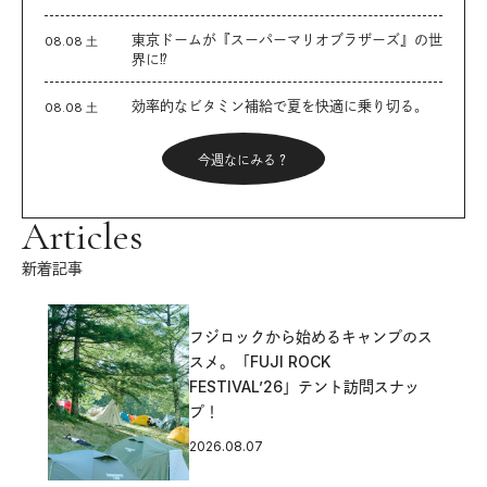
東京ドームが『スーパーマリオブラザーズ』の世
08.08 土
界に⁉︎
効率的なビタミン補給で夏を快適に乗り切る。
08.08 土
今週なにみる？
Articles
新着記事
フジロックから始めるキャンプのス
スメ。「FUJI ROCK
FESTIVAL’26」テント訪問スナッ
プ！
2026.08.07