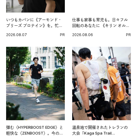
いつもカバンに《アーモンド・
仕事も家事も育児も。日々フル
ブリーズ プロテイン》を。忙し
回転のあなたに 《キリン オルニ
い毎日の簡単コンディショニン
チンPRO》という新習慣。
2026.08.07
PR
2026.08.06
PR
グ習慣。
弾む〈HYPERBOOST EDGE〉と
温泉地で開催されたトレランの
軽快な〈ZENBOOST〉。今の時
大会「Kaga Spa Trail