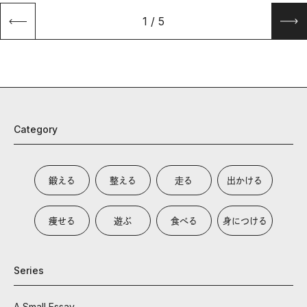
1
/
5
Category
鍛える
整える
走る
出かける
痩せる
遊ぶ
食べる
身につける
Series
A Small Essay