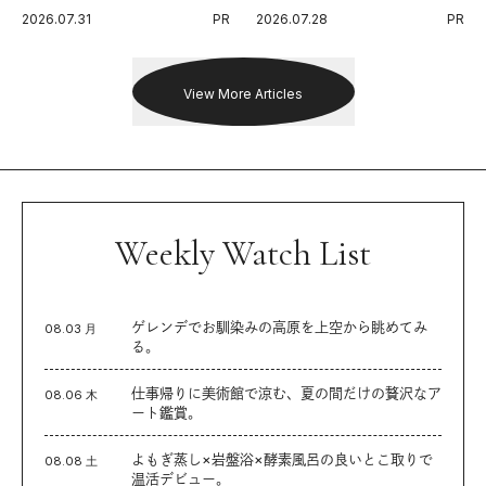
代に寄り添うアディダスが打ち
Endurance 100 by UTMB」。本
2026.07.31
PR
2026.07.28
PR
出した新機軸。
戦を夢見るランナーたちの奮闘
を追った。
View More Articles
Weekly Watch List
ゲレンデでお馴染みの高原を上空から眺めてみ
08.03 月
る。
仕事帰りに美術館で涼む、夏の間だけの贅沢なア
08.06 木
ート鑑賞。
よもぎ蒸し×岩盤浴×酵素風呂の良いとこ取りで
08.08 土
温活デビュー。