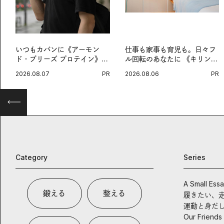
いつもカバンに《アーモン
仕事も家事も育児も。日々フ
ド・ブリーズ プロテイン》
ル回転のあなたに 《キリン
を。忙しい毎日の簡単コンデ
オルニチンPRO》という新習
2026.08.07
PR
2026.08.06
PR
ィショニング習慣。
慣。
Category
Series
A Small Ess
鍛える
整える
履きたい、
運動と身だ
Our Friends