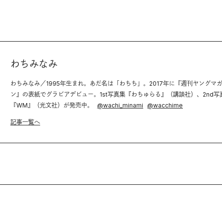
わちみなみ
わちみなみ／1995年生まれ。あだ名は「わちち」。2017年に『週刊ヤングマ
ン』の表紙でグラビアデビュー。1st写真集『わちゅらる』（講談社）、2nd写
『WM』（光文社）が発売中。
@
wachi_minami
@
wacchime
記事一覧へ