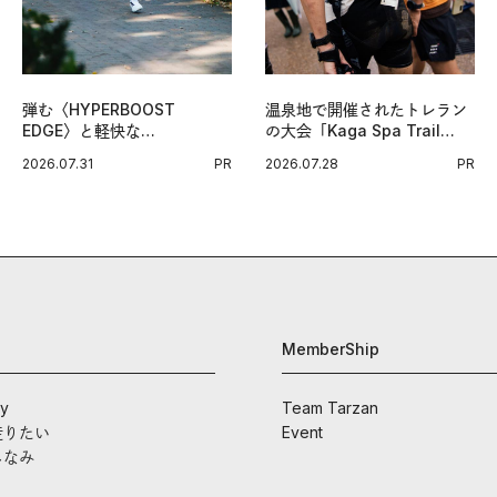
弾む〈HYPERBOOST
温泉地で開催されたトレラン
EDGE〉と軽快な
の大会「Kaga Spa Trail
〈ZENBOOST〉。今の時代
Endurance 100 by
2026.07.31
PR
2026.07.28
PR
に寄り添うアディダスが打ち
UTMB」。本戦を夢見るラン
出した新機軸。
ナーたちの奮闘を追った。
MemberShip
ay
Team Tarzan
走りたい
Event
しなみ