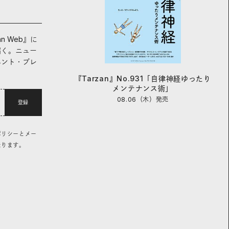
an Web』に
届く。ニュー
ベント・プレ
『Tarzan』No.931「自律神経ゆったり
メンテナンス術」
08.06（木）
発売
登録
ポリシーとメー
なります。