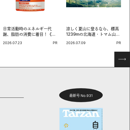
日常活動時のエネルギー代
涼しく夏山に登るなら、標高
謝、脂肪の消費に着目！《メ
1239mの北海道・トマム山で
タプラス ウエスト》で始める
旅登山へ。
2026.07.23
PR
2026.07.09
PR
体メンテ習慣。
最新号 No.931