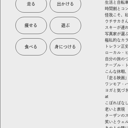
生活と自転
走る
出かける
時間割とコ
怪我こそ、
ウチサカさ
痩せる
遊ぶ
スキーが連
写真家が選
極私的なカ
トレラン正
食べる
身につける
ローカル・
自分の旅の
テーブル・
こんな休暇
「走る映画
ワンモア・
ヨガと気づ
at
こぼればな
老いと表現
ターザンの
笑いとウェ
あの人の隣