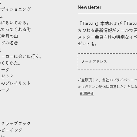
車
Newsletter
ンディショニング
私。
んにきいてみる。
『Tarzan』本誌および『Tarz
れてってくれる町
まつわる最新情報がメールで
ぶ今月の山
スレター会員向けの特別なイ
ラダの名著
ゼントも。
史
ヒーローに会いに行く。
つくりかた。
トーク
、どう？
ご登録頂くと、弊社のプライバシー
」のプレイリスト
ルマガジンの配信に同意したことに
ハーブ
配信停止
き
し
スクラップブック
ルビーイング
には。